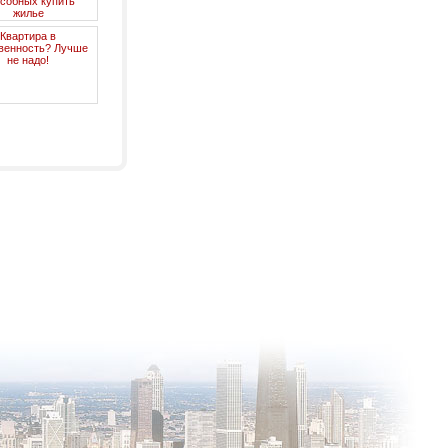
собных купить
жилье
Квартира в
венность? Лучше
не надо!