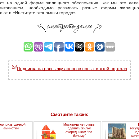
ься на одной форме жилищного обеспечения, как мы это дела
дитованием, необходимо развивать разные формы жилищно
тают в «Институте экономики города».
Подписка на рассылку анонсов новых статей портала
Смотрите также:
юрпризы дачной
Москвичи не готовы
амнистии
сдавать жилье
госуд
очередникам "по-
на
белому"
коли