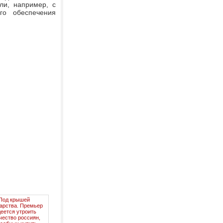
ли, например, с
го обеспечения
Под крышей
арства. Премьер
деется утроить
чество россиян,