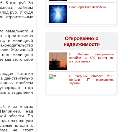
--8 тыс. руб. За
снова, займом
Биоэнергетика человека
млрд руб. И судя
ии строительных
го земельного и
п строительства
Откровенно о
ству и жилищной
недвижимости
конодательство
снове. Жилищный
м под жилищное
В Москве заморожены
стройки на 800 тысяч кв.
ве мы этого себе
метров жилья
орода» Наталия
В "черный список" МЧС
а действительно
попали 37 московских
лищных проблем
зданий
утверждает г-жа
равила выделения
ый, и во многих
 Например, над
кой области. По
нодательство уже
льные власти с
огда не стоит