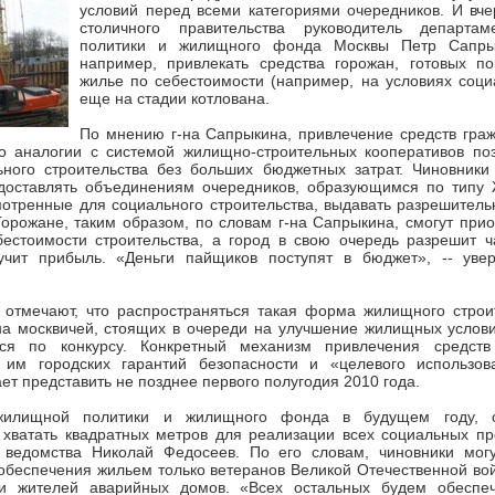
условий перед всеми категориями очередников. И вче
столичного правительства руководитель департа
политики и жилищного фонда Москвы Петр Сапры
например, привлекать средства горожан, готовых по
жилье по себестоимости (например, на условиях соци
еще на стадии котлована.
По мнению г-на Сапрыкина, привлечение средств гра
по аналогии с системой жилищно-строительных кооперативов поз
ного строительства без больших бюджетных затрат. Чиновники 
едоставлять объединениям очередников, образующимся по типу
мотренные для социального строительства, выдавать разрешител
орожане, таким образом, по словам г-на Сапрыкина, смогут при
бестоимости строительства, а город в свою очередь разрешит ч
чит прибыль. «Деньги пайщиков поступят в бюджет», -- уве
 отмечают, что распространяться такая форма жилищного строи
на москвичей, стоящих в очереди на улучшение жилищных услови
ься по конкурсу. Конкретный механизм привлечения средств
 им городских гарантий безопасности и «целевого использов
т представить не позднее первого полугодия 2010 года.
жилищной политики и жилищного фонда в будущем году, о
 хватать квадратных метров для реализации всех социальных пр
 ведомства Николай Федосеев. По его словам, чиновники могу
беспечения жильем только ветеранов Великой Отечественной вой
и жителей аварийных домов. «Всех остальных будем обеспеч