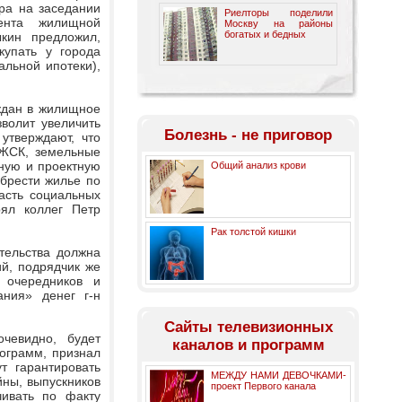
ра на заседании
Риелторы поделили
мента жилищной
Москву на районы
богатых и бедных
кин предложил,
купать у города
альной ипотеки),
ждан в жилищное
волит увеличить
Болезнь - не приговор
утверждают, что
 ЖСК, земельные
ьную и проектную
Общий анализ крови
обрести жилье по
асть социальных
рял коллег Петр
Рак толстой кишки
тельства должна
й, подрядчик же
 очередников и
ания» денег г-н
Cайты телевизионных
чевидно, будет
каналов и программ
ограмм, признал
т гарантировать
МЕЖДУ НАМИ ДЕВОЧКАМИ-
ны, выпускников
проект Первого канала
ивать по факту