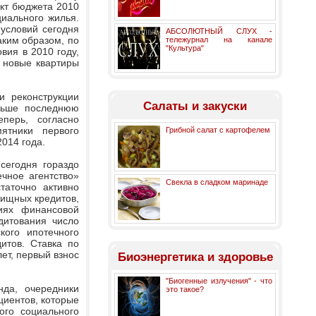
ект бюджета 2010
циального жилья.
условий сегодня
АБСОЛЮТНЫЙ СЛУХ -
аким образом, по
тележурнал на канале
"Культура"
вия в 2010 году,
у новые квартиры
и реконструкции
Салаты и закуски
ньше последнюю
перь, согласно
ятники первого
Грибной салат с картофелем
2014 года.
сегодня гораздо
чное агентство»
Свекла в сладком маринаде
таточно активно
лищных кредитов,
иях финансовой
дитования число
кого ипотечного
итов. Ставка по
лет, первый взнос
Биоэнергетика и здоровье
"Биогенные излучения" - что
да, очередники
это такое?
циентов, которые
ого социального