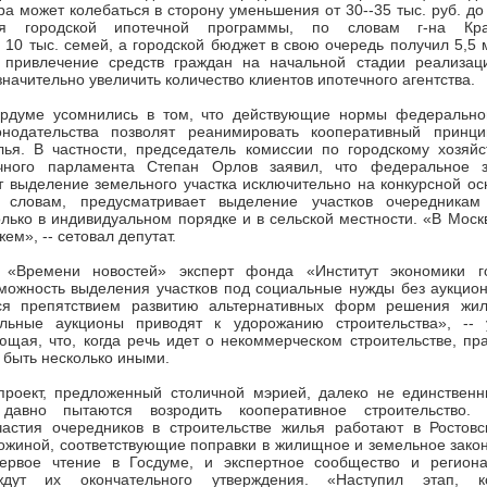
а может колебаться в сторону уменьшения от 30--35 тыс. руб. до 6
ия городской ипотечной программы, по словам г-на Кра
 10 тыс. семей, а городской бюджет в свою очередь получил 5,5 
 привлечение средств граждан на начальной стадии реализац
значительно увеличить количество клиентов ипотечного агентства.
рдуме усомнились в том, что действующие нормы федерально
нодательства позволят реанимировать кооперативный принци
лья. В частности, председатель комиссии по городскому хозяй
чного парламента Степан Орлов заявил, что федеральное за
т выделение земельного участка исключительно на конкурсной о
о словам, предусматривает выделение участков очередника
олько в индивидуальном порядке и в сельской местности. «В Моск
ем», -- сетовал депутат.
а «Времени новостей» эксперт фонда «Институт экономики г
можность выделения участков под социальные нужды без аукцион
тся препятствием развитию альтернативных форм решения жи
льные аукционы приводят к удорожанию строительства», -- 
ющая, что, когда речь идет о некоммерческом строительстве, п
 быть несколько иными.
проект, предложенный столичной мэрией, далеко не единственн
давно пытаются возродить кооперативное строительство.
астия очередников в строительстве жилья работают в Ростовс
ожиной, соответствующие поправки в жилищное и земельное зако
рвое чтение в Госдуме, и экспертное сообщество и региона
дут их окончательного утверждения. «Наступил этап, к