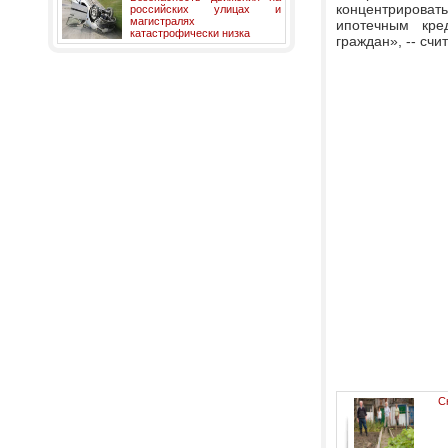
концентрироват
российских улицах и
магистралях
ипотечным кре
катастрофически низка
граждан», -- счи
С