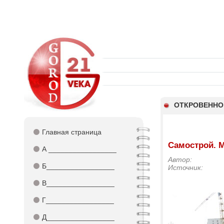
ОТКРОВЕННО
⚫
Главная страница
Самострой. 
⚫
А _________________
Автор:
⚫
Б_________________
Источник:
⚫
В_________________
⚫
Г_________________
⚫
Д_________________