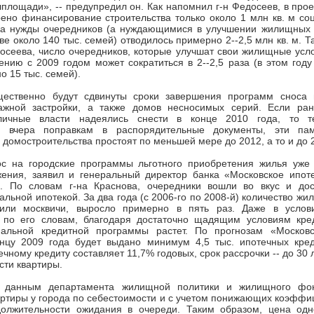
площади», -- предупредил он. Как напомнил г-н Федосеев, в про
ено финансирование строительства только около 1 млн кв. м со
на нужды очередников (а нуждающимися в улучшении жилищных 
ве около 140 тыс. семей) отводилось примерно 2--2,5 млн кв. м. Т
осеева, число очередников, которые улучшат свои жилищные усло
ению с 2009 годом может сократиться в 2--2,5 раза (в этом год
о 15 тыс. семей).
щественно будут сдвинуты сроки завершения программ сноса 
ажной застройки, а также домов несносимых серий. Если ра
личные власти надеялись снести в конце 2010 года, то те
м вчера поправкам в распорядительные документы, эти пам
 домостроительства простоят по меньшей мере до 2012, а то и до 
ос на городские программы льготного приобретения жилья уже 
ения, заявил и генеральный директор банка «Московское ипоте
. По словам г-на Краснова, очередники вошли во вкус и дос
альной ипотекой. За два года (с 2006-го по 2008-й) количество жи
или москвичи, выросло примерно в пять раз. Даже в услов
, по его словам, благодаря достаточно щадящим условиям кре
иальной кредитной программы растет. По прогнозам «Московс
концу 2009 года будет выдано минимум 4,5 тыс. ипотечных кред
чному кредиту составляет 11,7% годовых, срок рассрочки -- до 30 
сти квартиры.
о данным департамента жилищной политики и жилищного фон
ртиры у города по себестоимости и с учетом понижающих коэффи
должительности ожидания в очереди. Таким образом, цена одн