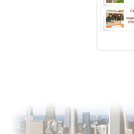
Св
недв
упр