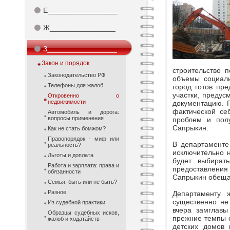
⚫
Е_________________
⚫
Ж________________
⚫
З_________________
Закон и порядок
строительство 
Законодательство РФ
объемы социаль
Телефоны для жалоб
город готов пр
участки, предус
Откровенно о
недвижимости
документацию. Г
фактической се
Автомобиль и дорога:
вопросы применения
проблем и полу
Сапрыкин.
Как не стать бомжом?
Правопорядок - миф или
В департаменте
реальность?
исключительно 
Льготы и доплата
будет выбират
Работа и зарплата: права и
предоставления
обязанности
Сапрыкин обещае
Семья: быть или не быть?
Разное
Департаменту 
существенно не
Из судебной практики
вчера замглавы
Образцы судебных исков,
прежние темпы о
жалоб и ходатайств
детских домов 