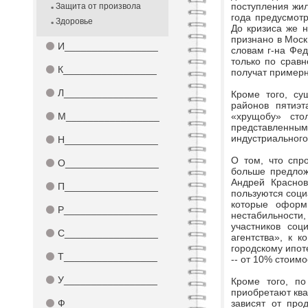
поступления жил
Защита от произвола
года предусмотр
Здоровье
До кризиса же 
признано в Моск
⚫
И_________________
словам г-на Фед
только по сравн
⚫
К_________________
получат примерн
⚫
Л_________________
Кроме того, су
районов пятиэт
⚫
М_________________
«хрущобу» сто
представленны
индустриального
⚫
Н_________________
О том, что спр
⚫
О_________________
больше предлож
Андрей Краснов
⚫
П_________________
пользуются соци
которые оформ
⚫
Р_________________
нестабильности
участников соц
⚫
С_________________
агентства», к 
городскому ипоте
⚫
Т_________________
-- от 10% стоимо
⚫
У_________________
Кроме того, п
приобретают ква
⚫
Ф_________________
зависят от про