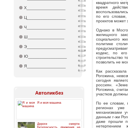
квадратного метр
время действ
⚫
Х_________________
воспользовались
по его словам,
⚫
Ц_________________
проектов может 
⚫
Ч_________________
Однако в Мосго
жилищного зако
⚫
Ш________________
социального жи
политике столи
⚫
Э_________________
предусматривае
кодекс, по ег
⚫
Ю_________________
строительство т
позволить не мож
⚫
Я_________________
Как рассказал
Рогожина, невоз
сегодня являе
россиян. «Земе
Рогожина, счита
Автоликбез
участков должны
Я и моя машина
По ее словам, 
регионах уже 
механизмами уч
данным г-жи Рог
даже прошли пе
Дороги смерти.
нетерпением ж
Безопасность движения на