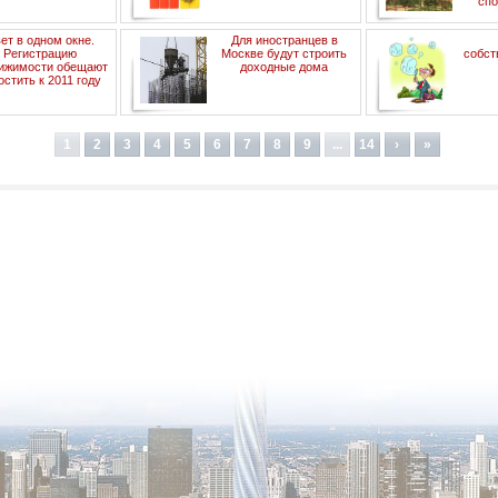
спо
ет в одном окне.
Для иностранцев в
Регистрацию
Москве будут строить
собст
ижимости обещают
доходные дома
остить к 2011 году
1
2
3
4
5
6
7
8
9
...
14
›
»