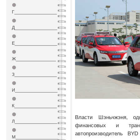
⚫
Г_________________
⚫
Д_________________
⚫
Е_________________
⚫
Ж________________
⚫
З_________________
⚫
И_________________
⚫
К_________________
⚫
Власти Шэньчжэня, од
Л_________________
финансовых и тран
⚫
автопроизводитель BYD
М_________________