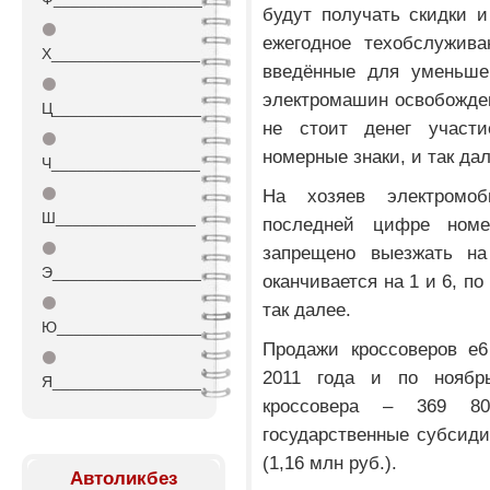
будут получать скидки и
⚫
ежегодное техобслужива
Х_________________
введённые для уменьше
⚫
электромашин освобожден
Ц_________________
не стоит денег участи
⚫
номерные знаки, и так дал
Ч_________________
⚫
На хозяев электромо
Ш________________
последней цифре номе
⚫
запрещено выезжать на
Э_________________
оканчивается на 1 и 6, по
⚫
так далее.
Ю_________________
Продажи кроссоверов e6
⚫
2011 года и по ноябр
Я_________________
кроссовера – 369 8
государственные субсид
(1,16 млн руб.).
Автоликбез