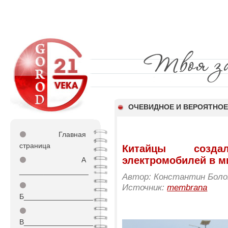
ОЧЕВИДНОЕ И ВЕРОЯТНО
⚫
Главная
страница
Китайцы созд
электромобилей в м
⚫
А
_________________
Автор: Константин Бол
⚫
Источник:
membrana
Б_________________
⚫
В_________________