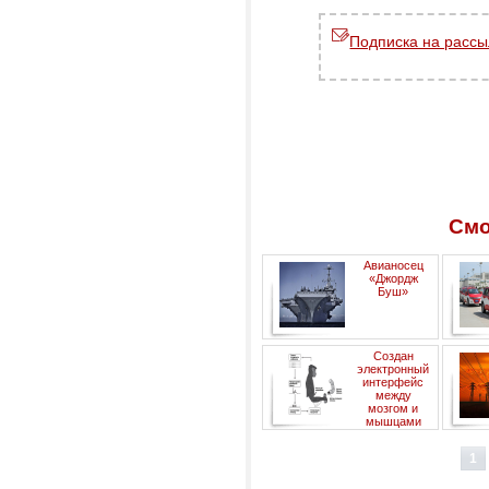
Подписка на рассы
Смо
Авианосец
«Джордж
Буш»
элек
Создан
электронный
интерфейс
между
мозгом и
мышцами
де
1
(