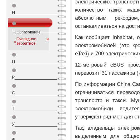
электрических транспорт
⚫
количество таких маш
Н_________________
абсолютным рекордо
⚫
останавливаться на дости
О_________________
Образование
Как сообщает Inhabitat,
Очевидное и
вероятное
электромобилей (это кр
eTaxi) и 700 электрическ
⚫
П_________________
12-метровый eBUS прое
⚫
перевозит 31 пассажира 
Р_________________
По информации China Car
⚫
ограничиваться перевод
С_________________
транспорта и такси. Му
⚫
электромобили водит
Т_________________
утверждён ряд мер для с
⚫
У_________________
Так, владельцы электро
⚫
выделенным для общест
Ф_________________