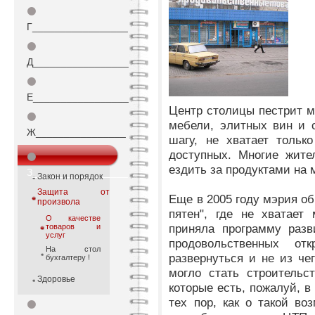
⚫
Г_________________
⚫
Д_________________
⚫
Е_________________
Центр столицы пестрит м
⚫
мебели, элитных вин и 
Ж________________
шагу, не хватает тольк
доступных. Многие жите
⚫
ездить за продуктами на 
З_________________
Закон и порядок
Защита от
Еще в 2005 году мэрия об
произвола
пятен", где не хватает
О качестве
приняла программу разв
товаров и
услуг
продовольственных от
На стол
развернуться и не из ч
бухгалтеру !
могло стать строительс
Здоровье
которые есть, пожалуй, в
тех пор, как о такой во
⚫