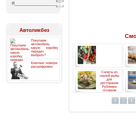
Я_________________
Автоликбез
Смо
Покупаем
автомобиль:
какую коробку
передач
выбрать?
Блатные номера-
расшифровка
Органические продукты не
Салаты из
полезнее обычных
гнилой рыбы
для
ресторанов
Рублевки
готовили
гастарбайтеры из
Узбекистана
«
‹
1