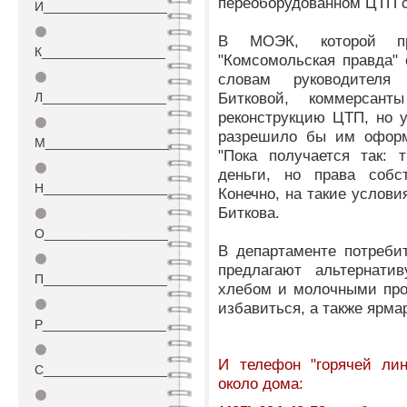
переоборудованном ЦТП 
И_________________
⚫
В МОЭК, которой при
К_________________
"Комсомольская правда"
⚫
словам руководителя
Битковой, коммерсан
Л_________________
реконструкцию ЦТП, но у
⚫
разрешило бы им оформл
М_________________
"Пока получается так: 
⚫
деньги, но права собс
Н_________________
Конечно, на такие услови
Биткова.
⚫
О_________________
В департаменте потреби
⚫
предлагают альтернати
П_________________
хлебом и молочными про
⚫
избавиться, а также ярма
Р_________________
⚫
И телефон "горячей лин
С_________________
около дома:
⚫