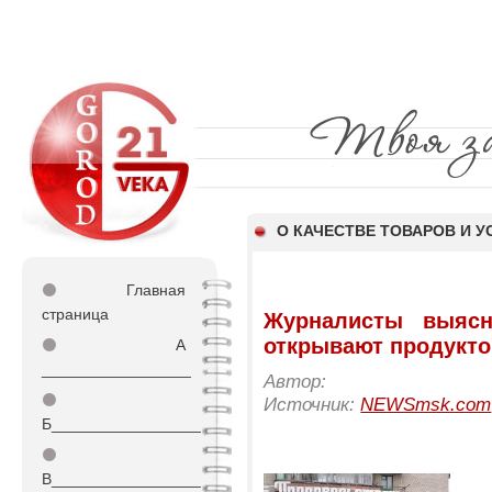
О КАЧЕСТВЕ ТОВАРОВ И У
⚫
Главная
страница
Журналисты выясн
открывают продукт
⚫
А
_________________
Автор:
⚫
Источник:
NEWSmsk.com
Б_________________
⚫
В_________________