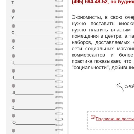
(495) 694-48-52, по будня
Т_________________
⚫
Экономисты, в свою оче
У_________________
нужно поставить киоск
⚫
нужно платить властям 
Ф_________________
помещения в центре, а т
⚫
наборов, доставляемых 
Х_________________
сети социальных магази
коммерсантов и боле
⚫
практика показывает, что
Ц_________________
"социальности", добивши
⚫
Ч_________________
⚫
Ш________________
⚫
Э_________________
⚫
Подписка на рассы
Ю_________________
⚫