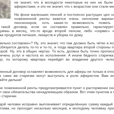
не значит, что в молодости некоторые из них не был
аферистами, и это не значит, что с возрастом они стали м
На фоне маленьких пенсий и постоянно растущих цен на
пожизненной ренты кажется очень неплохим вариа
пенсионеров, хоть какая-то возможность пожить п
, такой договор, если он составлен правильно, гарантируе
уммы в месяц, что-то вроде второй пенсии, либо «сервис» 
а продуктов питания, лекарств и уборка по дому.
ильно составлен»? Ну, это значит, что там должно быть чётко и яс
обязуется делать то-то и то-то, и тогда квартира второй стороны 
орой. Ну, это в общих чертах. То есть, должна быть точно пропи
ечень услуг и частота их исполнения. А иначе бедного старичка
ор, по которому квартира перейдёт во владение другого чело
ленный договор оставляет возможность для аферы не только в от
да сами же старички могут выступать в роли аферистов. Вам ин
айте дальше!
е пожизненной ренты предусматривается пункт о расторжении оно
т свои обязательства ненадлежащим образом. Вот этим пунктом и
 старички.
дой человек исправно выплачивает определённую сумму каждый 
тлива, но проходит несколько месяцев, и молодому человеку при