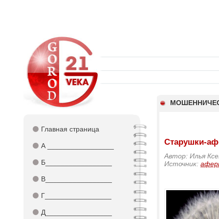
МОШЕННИЧЕ
⚫
Главная страница
Старушки-аф
⚫
А _________________
Автор: Илья Ксе
⚫
Б_________________
Источник:
афер
⚫
В_________________
⚫
Г_________________
⚫
Д_________________