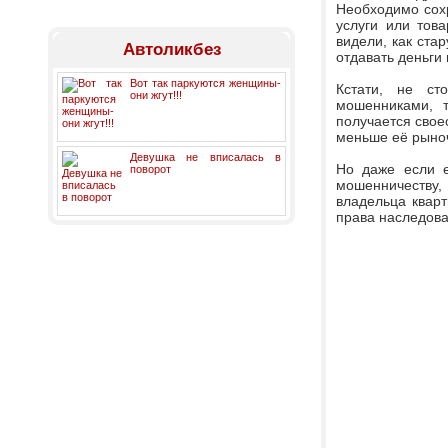
Необходимо сохр
услуги или тов
видели, как ста
Автоликбез
отдавать деньги 
Вот так паркуются женщины-
Кстати, не ст
они жгут!!!
мошенниками, т
получается свое
меньше её рыно
Девушка не вписалась в
Но даже если е
поворот
мошенничеству,
владельца кварт
права наследова