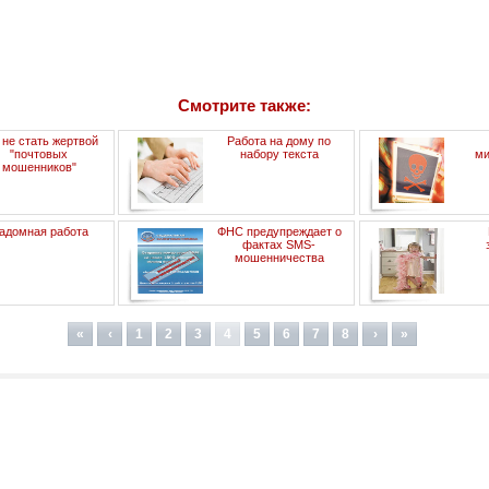
Смотрите также:
 не стать жертвой
Работа на дому по
"почтовых
набору текста
ми
мошенников"
адомная работа
ФНС предупреждает о
фактах SMS-
мошенничества
«
‹
1
2
3
4
5
6
7
8
›
»