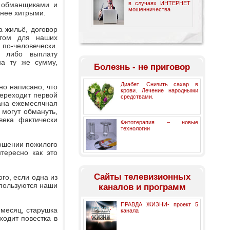
в случаях ИНТЕРНЕТ
и обманщиками и
мошенничества
енее хитрыми.
 жильё, договор
нтом для наших
о-человечески.
т либо выплату
на ту же сумму,
Болезнь - не приговор
Диабет. Снизить сахар в
но написано, что
крови. Лечение народными
переходит первой
средствами.
сана ежемесячная
 могут обмануть,
века фактически
Фитотерапия – новые
технологии
ношении пожилого
тересно как это
Cайты телевизионных
го, если одна из
 пользуются наши
каналов и программ
ПРАВДА ЖИЗНИ- проект 5
месяц, старушка
канала
ходит повестка в