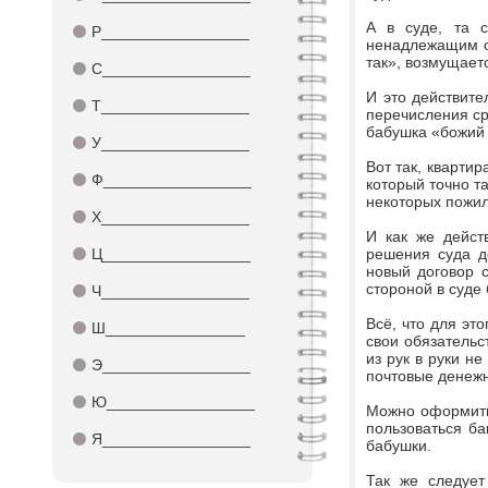
А в суде, та с
⚫
Р_________________
ненадлежащим об
так», возмущает
⚫
С_________________
И это действите
⚫
Т_________________
перечисления сре
бабушка «божий 
⚫
У_________________
Вот так, квартир
⚫
Ф_________________
который точно та
некоторых пожил
⚫
Х_________________
И как же дейст
⚫
Ц_________________
решения суда де
новый договор с
стороной в суде 
⚫
Ч_________________
Всё, что для эт
⚫
Ш________________
свои обязательс
из рук в руки н
⚫
Э_________________
почтовые денеж
⚫
Ю_________________
Можно оформить 
пользоваться б
⚫
Я_________________
бабушки.
Так же следует