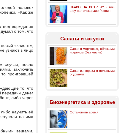
молодой человек
ПРАВО НА ВСТРЕЧУ - ток-
шоу на телеканале Россия
опейки. «Как же
го подтверждения
 думал о том, что
Салаты и закуски
е новый «клиент»,
Салат с морковью, яблоками
уже узнают в лицо
и хреном (без масла)
м случае, после
иями, заключить
Салат из гороха с солеными
 то проигравшей
огурцами
рждающие то, что
й передачи денег
банк, либо через
Биоэнергетика и здоровье
 либо научить её
Остановить время
оступали на имя
добными вещами.