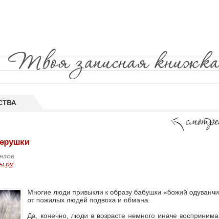
СТВА
ерушки
нзов
ы.ру
Многие люди привыкли к образу бабушки «божий одуванчи
от пожилых людей подвоха и обмана.
Да, конечно, люди в возрасте немного иначе воспринима