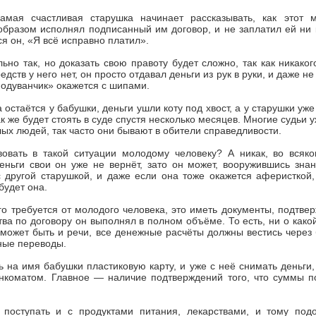
амая счастливая старушка начинает рассказывать, как этот 
разом исполнял подписанный им договор, и не заплатил ей ни к
ся он, «Я всё исправно платил».
льно так, но доказать свою правоту будет сложно, так как никако
дств у него нет, он просто отдавал деньги из рук в руки, и даже не
одуванчик» окажется с шипами.
а остаётся у бабушки, деньги ушли коту под хвост, а у старушки уж
к же будет стоять в суде спустя несколько месяцев. Многие судьи 
ых людей, так часто они бывают в обители справедливости.
вовать в такой ситуации молодому человеку? А никак, во всяко
ньги свои он уже не вернёт, зато он может, вооружившись знан
 другой старушкой, и даже если она тоже окажется аферисткой,
будет она.
ого требуется от молодого человека, это иметь документы, подтве
тва по договору он выполнял в полном объёме. То есть, ни о како
е может быть и речи, все денежные расчёты должны вестись через 
ные переводы.
на имя бабушки пластиковую карту, и уже с неё снимать деньги,
анкоматом. Главное — наличие подтверждений того, что суммы п
 поступать и с продуктами питания, лекарствами, и тому по