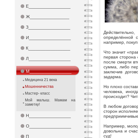
⚫
Е_________________
⚫
Ж________________
⚫
З_________________
Действительно
определённой с
⚫
И_________________
например, покупк
⚫
К_________________
Что значит «прав
первая сторона 
⚫
Л_________________
после смерти вт
сумма, либо пер
⚫
М_________________
заключив догов
задарма.
Медицина 21 века
Но плохо состав
Мошенничества
человека, иног
Мастер- класс
происходит? Чит
Мой малыш. Мамам на
заметку!
В любом договор
сторон исполняе
⚫
Н_________________
предприимчивые
⚫
О_________________
Например, моло
довольна и счас
суд!
⚫
П_________________