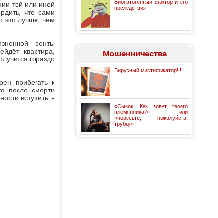
Биопатогенный фактор и его
нии той или иной
последствия
рдить, что сами
о это лучше, чем
изненной ренты
ейдёт квартира,
Мошенничества
олучится гораздо
Вирусный мистификатор!!!
рен прибегать к
то после смерти
ности вступить в
«Сынок! Как зовут твоего
племянника?» или
«повесьте, пожалуйста,
трубку»