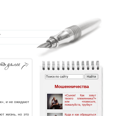
Мошенничества
«Сынок! Как зовут
твоего племянника?»
к», и не ожидают
или «повесьте,
пожалуйста, трубку»
ют жизнь, но это
Куда и как обращаться