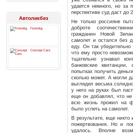
удается немного, но за
перспективе суд даст до 
Автоликбез
Не только россияне пыт
доброте соотечестве
Гололёд
гражданин Новой Зела
самолет и остался без де
еду. Он так убедительно 
Concept Cars
что ему просто невозмож
тщательно узнавал кон
банковские квитанции, 
попытках получить деньги
сколько может. А могли д
выглядел весьма солидно
у него на руках был пас
еще он добавлял, что не
всю жизнь прожил на фе
было успеть на самолет.
В результате, еще никто 
пожертвования. Но и ло
удалось. Вполне воз