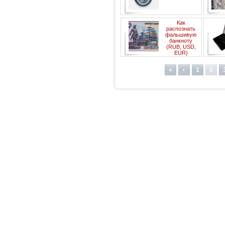
злоумышленники!
Как
распознать
фальшивую
банкноту
(RUB, USD,
EUR)
«
‹
1
2