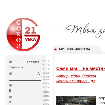
МОШЕННИЧЕСТВА
⚫
Главная
страница
Сами мы – не местн
⚫
А
Автор: Илья Ксензов
_________________
Источник:
аферы.ру
⚫
Б_________________
⚫
Аэ
В_________________
на