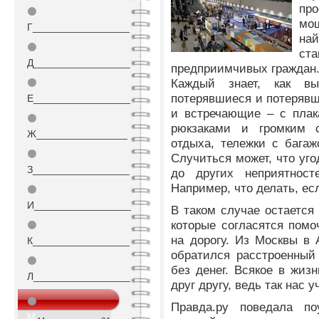
п
⚫
мо
Г_________________
на
⚫
ста
Д_________________
предприимчивых граждан
Каждый знает, как вы
⚫
потерявшиеся и потерявш
Е_________________
и встречающие – с плак
⚫
рюкзаками и громким 
Ж________________
отдыха, тележки с багаж
⚫
Случиться может, что уго
З_________________
до других неприятност
Например, что делать, ес
⚫
И_________________
В таком случае остается
которые согласятся помо
⚫
на дорогу. Из Москвы в 
К_________________
обратился расстроенный
⚫
без денег. Всякое в жиз
Л_________________
друг другу, ведь так нас
⚫
Правда.ру поведала по
М_________________