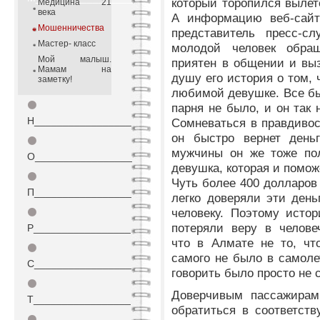
который торопился вылете
Медицина 21
века
А информацию веб-сайт
Мошенничества
представитель пресс-с
Мастер- класс
молодой человек обра
Мой малыш.
приятен в общении и выз
Мамам на
душу его история о том, 
заметку!
любимой девушке. Все бы 
⚫
парня не было, и он так
Н_________________
Сомневаться в правдивост
он быстро вернет день
⚫
мужчины он же тоже пол
О_________________
девушка, которая и помож
⚫
Чуть более 400 долларов
П_________________
легко доверяли эти день
человеку. Поэтому исто
⚫
потеряли веру в челове
Р_________________
что в Алмате не то, чт
⚫
самого не было в самоле
С_________________
говорить было просто не с
⚫
Доверчивым пассажирам 
Т_________________
обратиться в соответст
⚫