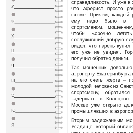
справедливость. И уже в 
У_________________
что аферист просто ра
схеме. Причем, каждый 
⚫
ему надо было в ра
Ф_________________
спортсменом, мошенник
⚫
чтобы «срочно лететь
Х_________________
сослуживший добрую слу
⚫
видел, что парень купил 
Ц_________________
его уже не увидел. Гор
получил обратно деньги.
⚫
Ч_________________
Так мошенник довольно
аэропорту Екатеринбурга
⚫
на его счеты жертв – п
Ш________________
молодой человек из Санк
⚫
спортсмену, обратил
Э_________________
задержать в Кольцово.
⚫
Москве уже открыто дел
Ю_________________
промышлявших в аэропор
⚫
Вторым задержанным мош
Я_________________
Усадище, который обвин
уже сознался в своих н