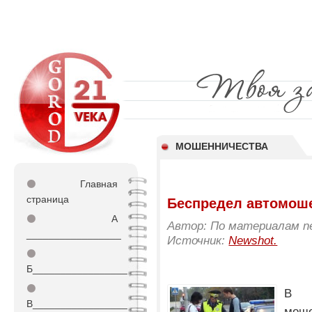
МОШЕННИЧЕСТВА
⚫
Главная
страница
Беспредел автомош
⚫
А
Автор: По материалам news
_________________
Источник:
Newshot.
⚫
Б_________________
⚫
В 
В_________________
моше