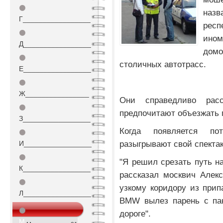
⚫
наз
Г_________________
респ
⚫
ином
Д_________________
дом
⚫
столичных автотрасс.
Е_________________
⚫
Ж________________
Они справедливо рас
⚫
предпочитают объезжать 
З_________________
Когда появляется по
⚫
разыгрывают свой спектак
И_________________
⚫
"Я решил срезать путь на
К_________________
рассказал москвич Алекс
⚫
узкому коридору из прип
Л_________________
BMW вылез парень с пак
⚫
дороге".
М_________________