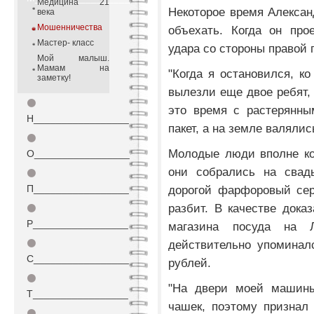
Медицина 21
Некоторое время Алексан
века
Мошенничества
объехать. Когда он про
Мастер- класс
удара со стороны правой 
Мой малыш.
Мамам на
"Когда я остановился, к
заметку!
вылезли еще двое ребят, 
⚫
это время с растерянны
Н_________________
пакет, а на земле валяли
⚫
Молодые люди вполне ко
О_________________
они собрались на свад
⚫
П_________________
дорогой фарфоровый серв
разбит. В качестве дока
⚫
Р_________________
магазина посуда на Л
⚫
действительно упоминал
С_________________
рублей.
⚫
"На двери моей машины
Т_________________
чашек, поэтому признал
⚫