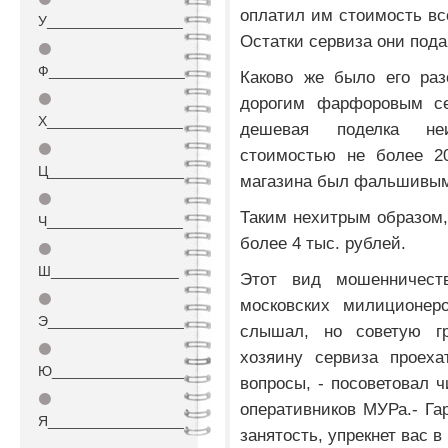
оплатил им стоимость все
У_________________
Остатки сервиза они пода
⚫
Ф_________________
Каково же было его раз
⚫
дорогим фарфоровым се
Х_________________
дешевая поделка неи
⚫
стоимостью не более 20
Ц_________________
магазина был фальшивы
⚫
Таким нехитрым образом,
Ч_________________
более 4 тыс. рублей.
⚫
Ш________________
Этот вид мошенничест
⚫
московских милиционеро
Э_________________
слышал, но советую г
⚫
хозяину сервиза проех
Ю_________________
вопросы, - посоветовал 
⚫
оперативников МУРа.- Га
Я_________________
занятость, упрекнет вас в