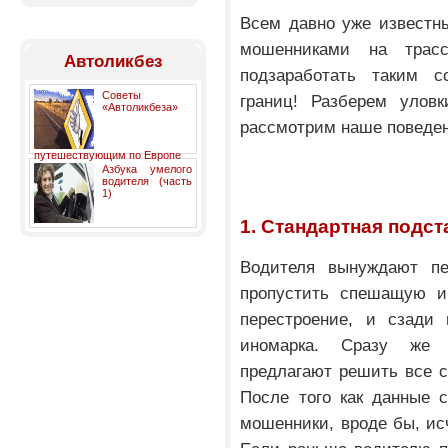
Всем давно уже известн
мошенниками на трас
Автоликбез
подзаработать таким 
Советы
границ! Разберем улов
«Автоликбеза»
рассмотрим наше поведен
путешествующим по Европе
Азбука умелого
водителя (часть
1)
1. Стандартная подст
Водителя вынуждают пе
пропустить спешащую и
перестроение, и сзади
иномарка. Сразу же 
предлагают решить все с
После того как данные 
мошенники, вроде бы, исч