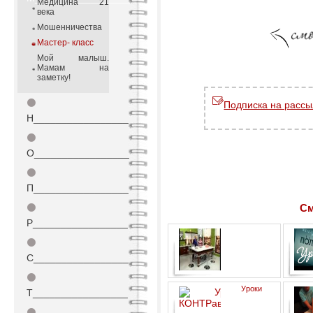
Медицина 21
века
Мошенничества
Мастер- класс
Мой малыш.
Мамам на
заметку!
⚫
Подписка на рассы
Н_________________
⚫
О_________________
⚫
П_________________
⚫
См
Р_________________
⚫
С_________________
⚫
Декорирование обувной
Уроки
коробки
Т_________________
⚫