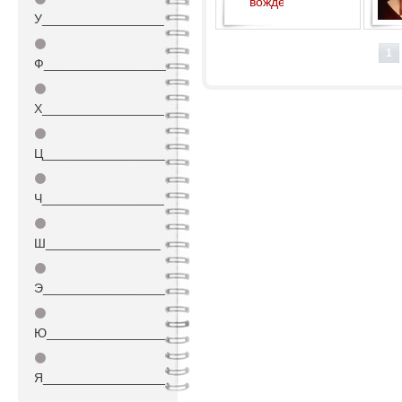
У_________________
КОНТРаварийного вождения
⚫
!!!
1
Ф_________________
⚫
Х_________________
⚫
Ц_________________
⚫
Ч_________________
⚫
Ш________________
⚫
Э_________________
⚫
Ю_________________
⚫
Я_________________