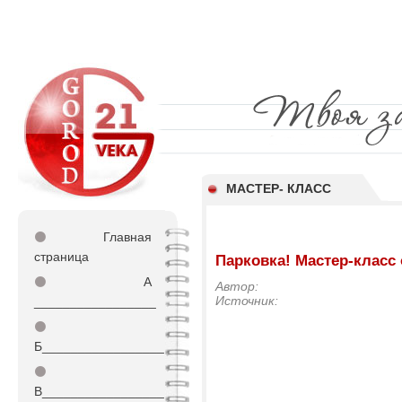
МАСТЕР- КЛАСС
⚫
Главная
страница
Парковка! Мастер-класс 
⚫
А
Автор:
Источник:
_________________
⚫
Б_________________
⚫
В_________________