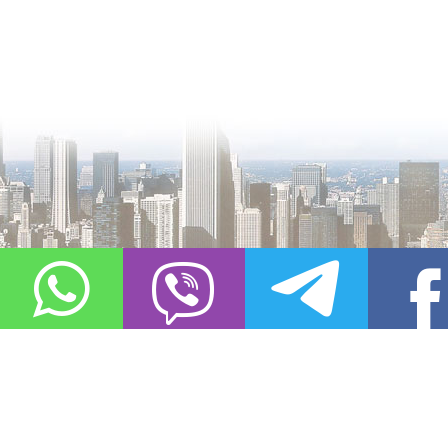
О проекте
Контакты
Copyright © 2011-2021, «
Город XXI века. Твоя записная книжка
». Все 
Использование материалов сайта в сети Интернет допустимо, пр
источник заимствования.
Обо всех замеченных нарушениях авторских прав на материалы, оп
info@gorod21veka.ru