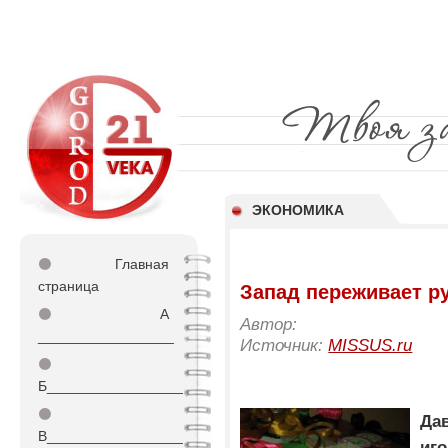
ЭКОНОМИКА
⚫
Главная
страница
Запад переживает р
⚫
А
Автор:
_________________
Источник:
MISSUS.ru
⚫
Б_________________
⚫
Да
В_________________
иг