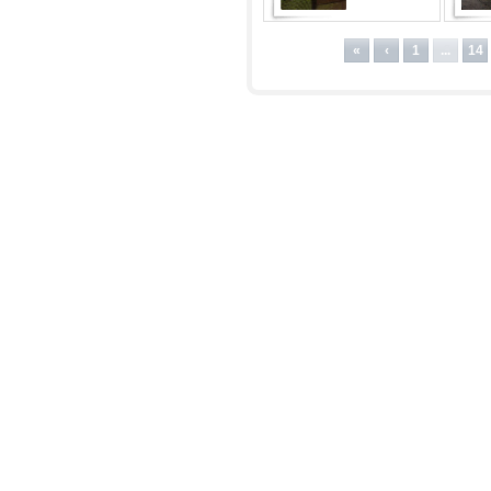
«
‹
1
...
14