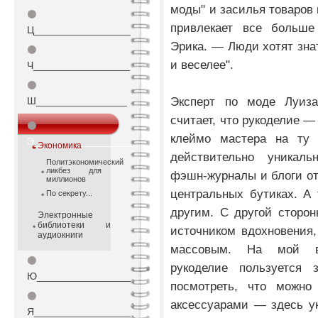
моды" и засилья товаров 
⚫
привлекает все больше
Ц_________________
Эрика. — Люди хотят знат
⚫
и веселее".
Ч_________________
⚫
Эксперт по моде Луиза
Ш________________
считает, что рукоделие —
⚫
клеймо мастера на ту
Э_________________
Экономика
действительно уникал
Политэкономический
ликбез для
фэшн-журналы и блоги от
миллионов
центральных бутиках. А
По секрету...
другим. С другой сторо
Электронные
библиотеки и
источником вдохновения,
аудиокниги
массовым. На мой вз
⚫
рукоделие пользуется 
Ю_________________
посмотреть, что можно
⚫
аксессуарами — здесь ук
Я_________________