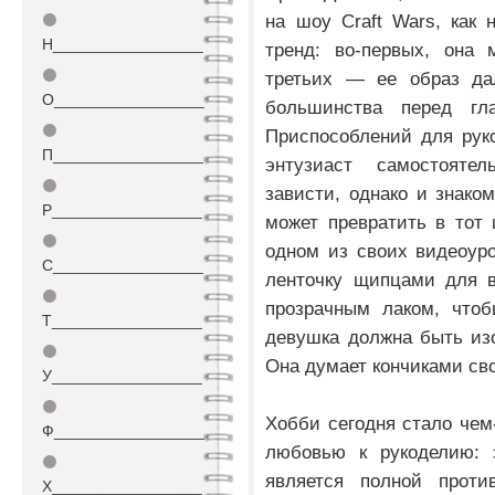
на шоу Craft Wars, как
⚫
Н_________________
тренд: во-первых, она 
⚫
третьих — ее образ дал
О_________________
большинства перед гла
⚫
Приспособлений для рук
П_________________
энтузиаст самостоятел
⚫
зависти, однако и знако
Р_________________
может превратить в тот 
⚫
одном из своих видеоуро
С_________________
ленточку щипцами для в
⚫
прозрачным лаком, чтоб
Т_________________
девушка должна быть из
⚫
Она думает кончиками сво
У_________________
⚫
Хобби сегодня стало чем
Ф_________________
любовью к рукоделию: 
⚫
является полной проти
Х_________________