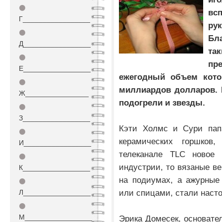
⚫
вс
Г_________________
ру
⚫
Бл
Д_________________
так
⚫
пр
Е_________________
ежегодный объем кото
⚫
миллиардов долларов. 
Ж________________
подогрели и звезды.
⚫
З_________________
Кэти Холмс и Сури пап
⚫
керамических горшков
И_________________
телеканале TLC новое
⚫
индустрии, то вязаные в
К_________________
на подиумах, а ажурные
⚫
или спицами, стали наст
Л_________________
⚫
М_________________
Эрика Домесек, основател