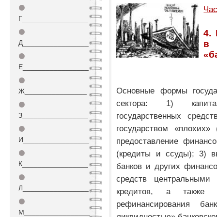
⚫
Час
Г_________________
⚫
4.
Д_________________
в 
«б
⚫
Е_________________
⚫
Основные формы госуда
Ж________________
сектора: 1) капита
⚫
государственных средст
З_________________
государством «плохих» 
⚫
И_________________
предоставление финансо
(кредиты и ссуды); 3) 
⚫
К_________________
банков и других финансо
⚫
средств центральными
Л_________________
кредитов, а также ч
⚫
рефинансирования бан
М_________________
ликвидностью» банковског