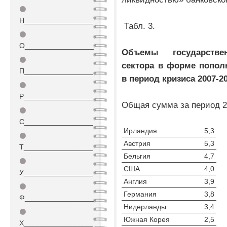
⚫
Н_________________
Табл. 3.
⚫
О_________________
Объемы государстве
⚫
сектора в форме попол
П_________________
в период кризиса 2007-20
⚫
Р_________________
Общая сумма за период 20
⚫
С_________________
Ирландия
5,3
⚫
Австрия
5,3
Т_________________
Бельгия
4,7
⚫
США
4,0
У_________________
Англия
3,9
⚫
Германия
3,8
Ф_________________
Нидерланды
3,4
⚫
Южная Корея
2,5
Х_________________