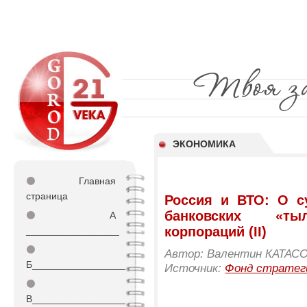
ЭКОНОМИКА
⚫
Главная
страница
Россия и ВТО: О с
банковских «ты
⚫
А
корпораций (II)
_________________
⚫
Автор: Валентин КАТАС
Б_________________
Источник:
Фонд стратег
⚫
В_________________