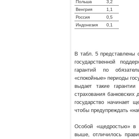
Польша
3,2
Венгрия
1,1
Россия
0,5
Индонезия
0,1
В табл. 5 представлены 
государственной подде
гарантий по обязате
«спокойные» периоды гос
выдает такие гарантии
страхования банковских 
государство начинает щ
чтобы предупреждать «наб
Особой «щедростью» в 
выше, отличилось прави