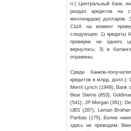
гг.) Центральный банк, 
раздал кредитов на 
миллиардов) долларов. 
США на момент провед
следующее: 1) кредиты 
проверки ни одного ц
вернулось; 3) в балан
отражены.
Среди банков-получат
кредитов в млрд. долл.): C
Merril Lynch (1949); Bank 
Bear Sterns (853); Goldma
(541); JP Morgan (391); De
UBS (287); Leman Brother
Paribas (175). Более «м
здесь не приводим. Вме