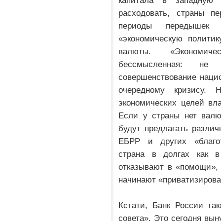
капитала в западную
расходовать, страны п
периоды передышек
«экономическую политик
валюты. «Экономиче
бессмысленная: не
совершенствование нацио
очередному кризису. Н
экономических целей вла
Если у страны нет валю
будут предлагать разли
ЕБРР и других «благот
страна в долгах как 
отказывают в «помощи», 
начинают «приватизирова
Кстати, Банк России та
совета». Это сегодня вы