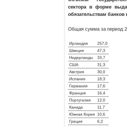
сектора в форме выда
обязательствам банков в
Общая сумма за период 20
Ирландия
257,0
Швеция
47,3
Нидерланды
33,7
США
31,3
Австрия
30,0
Испания
18,3
Германия
17,6
Франция
16,4
Португалия
12,0
Канада
11,7
Южная Корея
10,6
Греция
6,2