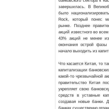
банковского сектора к н
завершилась. В Великоб
было национализировать
Rock, который понес м
рынке. Позднее правит
акций известного во всем
43% акций не менее изв
окончания острой фазы 
начало выходить из капит
Что касается Китая, то т
капитализации банковских
какой-то чрезвычайной ак
правительство Китая по
укрепляет свою банковс
средств в уставные ка
создавая новые банки. Д
банках существенно огран