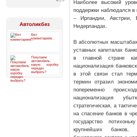
Наиболее высокий урове
поддержки наблюдался в 
– Ирландии, Австрии, 
Автоликбез
Нидерландах.
Без
комметариев...
В абсолютных масштабах
уставных капиталах бан
в главной стране ка
Покупаем
автомобиль:
какую коробку
национализация банковс
передач
выбрать?
в этой связи стал терм
термин отразил экономи
попеременно происх
национализация уб
стратегическая, а тактич
на спасение банков в чр
государство потихонь
крупнейших банков, д