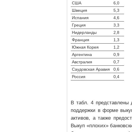
США
6,0
Швеция
5,3
Испания
4,6
Греция
3,3
Нидерланды
2,8
Франция
1,3
Южная Корея
1,2
Аргентина
0,9
Австралия
0,7
Саудовская Аравия
0,6
Россия
0,4
В табл. 4 представлены 
поддержки в форме выкуп
активов, а также предос
Выкуп «плохих» банковски