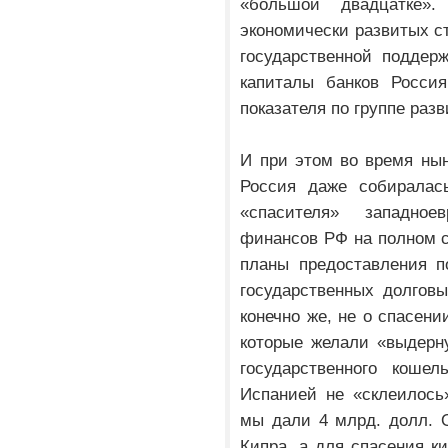
«большой двадцатке»
экономически развитых с
государственной поддер
капиталы банков Россия
показателя по группе раз
И при этом во время нын
Россия даже собиралась
«спасителя» западное
финансов РФ на полном с
планы предоставления п
государственных долгов
конечно же, не о спасени
которые желали «выдерну
государственного коше
Испанией не «склеилось
мы дали 4 млрд. долл. О
Кипра, а для спасения ки