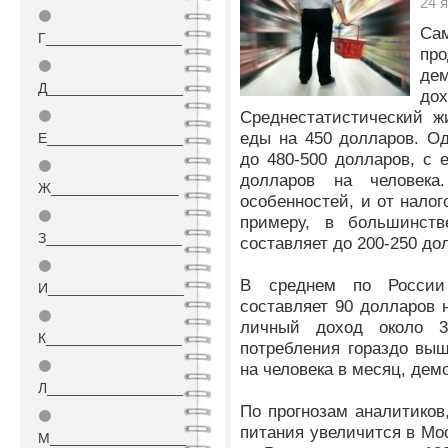
24 
⚫
Са
Г_________________
про
⚫
де
Д_________________
до
Среднестатистический ж
⚫
еды на 450 долларов. О
Е_________________
до 480-500 долларов, с
⚫
долларов на человек
Ж________________
особенностей, и от налог
⚫
примеру, в большинств
З_________________
составляет до 200-250 до
⚫
В среднем по России 
И_________________
составляет 90 долларов н
⚫
личный доход около 3
К_________________
потребления гораздо выш
⚫
на человека в месяц, дем
Л_________________
По прогнозам аналитиков,
⚫
питания увеличится в Мос
М_________________