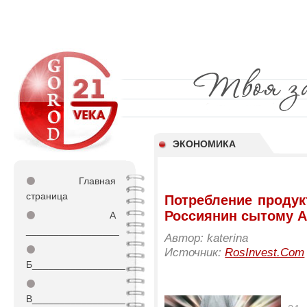
ЭКОНОМИКА
⚫
Главная
страница
Потребление продук
Россиянин сытому А
⚫
А
_________________
Автор: katerina
⚫
Источник:
RosInvest.Com
Б_________________
⚫
В_________________