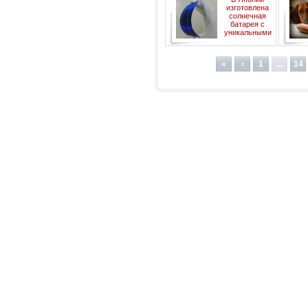
нетбук
изготовлена
солнечная
батарея с
уникальными
характеристиками
«
‹
1
...
14