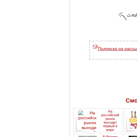
Подписка на рассы
Смо
На
российский
рынок
выходит
первый в
мире
солнечный
ан
В Японии