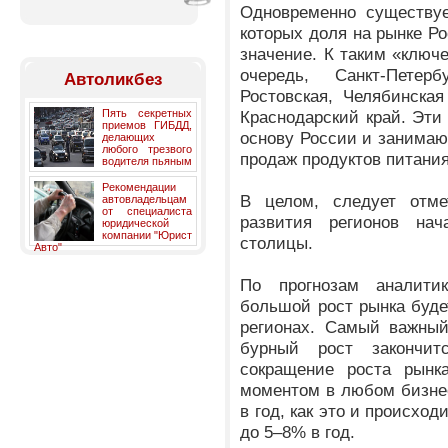
Одновременно существуе
которых доля на рынке Р
значение. К таким «ключ
очередь, Санкт-Петерб
Автоликбез
Ростовская, Челябинская
Пять секретных
Краснодарский край. Эт
приемов ГИБДД,
основу России и занимаю
делающих
любого трезвого
продаж продуктов питания
водителя пьяным
Рекомендации
В целом, следует отм
автовладельцам
от специалиста
развития регионов нач
юридической
компании "Юрист
столицы.
Авто"
По прогнозам аналит
большой рост рынка буде
регионах. Самый важный
бурный рост закончит
сокращение роста рынк
моментом в любом бизнес
в год, как это и происхо
до 5–8% в год.