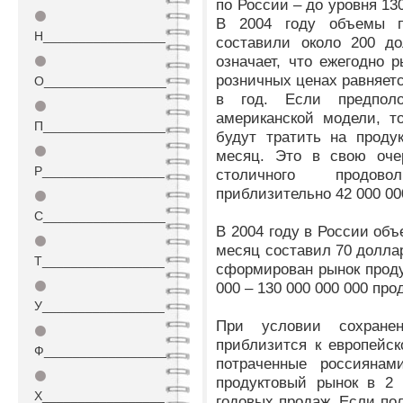
по России – до уровня 13
⚫
В 2004 году объемы п
Н_________________
составили около 200 до
означает, что ежегодно 
⚫
розничных ценах равняетс
О_________________
в год. Если предпол
⚫
американской модели, т
П_________________
будут тратить на проду
⚫
месяц. Это в свою очер
Р_________________
столичного продово
приблизительно 42 000 000
⚫
С_________________
В 2004 году в России объ
⚫
месяц составил 70 доллар
Т_________________
сформирован рынок проду
⚫
000 – 130 000 000 000 про
У_________________
При условии сохране
⚫
приблизится к европейск
Ф_________________
потраченные россиянам
⚫
продуктовый рынок в 2 
Х_________________
годовых продаж. Если по