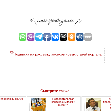
Подписка на рассылку анонсов новых статей портала
Смотрите также:
ия и новый кризис
Потребительская
Д
корзина с мясом и
продо
рыбой?!