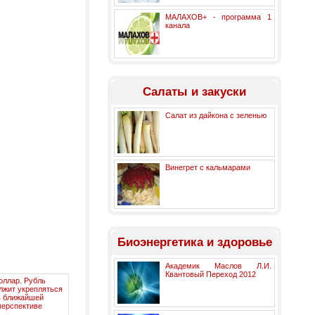
МАЛАХОВ+ - программа 1
канала
Салаты и закуски
Салат из дайкона с зеленью
Винегрет с кальмарами
Биоэнергетика и здоровье
Академик Маслов Л.И.
Квантовый Переход 2012
оллар. Рубль
лжит укрепляться
в ближайшей
перспективе