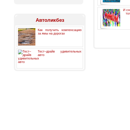
И сн
то
Автоликбез
Как получить компенсацию
за ямы на дорогах
Тест–драйв удивительных
авто