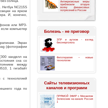
 без солнца.
Антикризисные меры
приблизили вторую
. Нетбук NC215S
волну финансовых
потрясений в России
озиции на ярком
ра. И, конечно,
тфонов или MP3-
 если компьютер
Болезнь - не приговор
ЗПР и аутизм - взгляд
арапинам. Экран
биоэнерголога
mag (фотографии
(300 канделл на
Фитотерапия – новые
остояния сна со
технологии
стоянием между
510, 1 гигабайт
 с технологией
Cайты телевизионных
каналов и программ
нешнего года по
ПРЯМОЙ ЭФИР с Михаилом
Зеленским на канале Россия
1