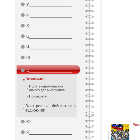
⚫
У_________________
⚫
Ф_________________
⚫
Х_________________
⚫
Ц_________________
⚫
Ч_________________
⚫
Ш________________
⚫
Э_________________
Экономика
Политэкономический
ликбез для миллионов
По секрету...
Электронные библиотеки и
аудиокниги
⚫
Ю_________________
Росс
⚫
Я_________________