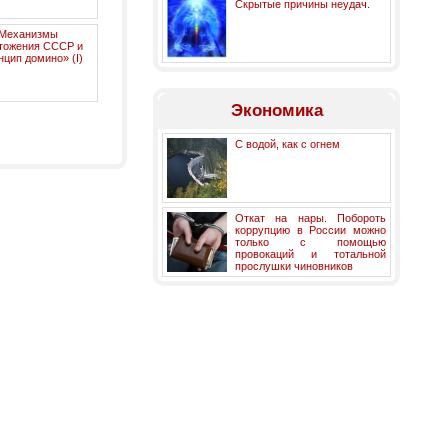
Скрытые причины неудач.
Механизмы
тожения СССР и
нцип домино» (I)
Экономика
С водой, как с огнем
Откат на нары. Побороть
коррупцию в России можно
только с помощью
провокаций и тотальной
прослушки чиновников