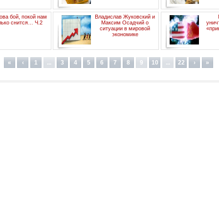
ова бой, покой нам
Владислав Жуковский и
лько снится… Ч.2
Максим Осадчий о
унич
ситуации в мировой
«при
экономике
«
‹
1
...
3
4
5
6
7
8
9
10
...
22
›
»