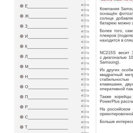
⚫
Е_________________
Компания Samsun
оснащён фотоэл
⚫
Ж________________
солнце добавля
батарею можно 
⚫
З_________________
Более того, са
плееров (подклю
⚫
И_________________
находится в сп
⚫
К_________________
NC215S весит 1
⚫
Л_________________
с диагональю 10
Samsung).
⚫
М_________________
Из других особе
квадратный мет
⚫
Н_________________
стабильностью
клавишами, дву
⚫
О_________________
оперативной пам
Также корейцы
⚫
П_________________
PowerPlus рассч
⚫
Р_________________
На российском 
ориентировочной
⚫
С_________________
Больше интересн
⚫
Т_________________