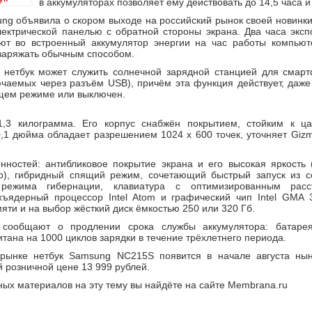
в аккумуляторах позволяет ему действовать до 14,5 часа и
g объявила о скором выходе на российский рынок своей новинки
ектрической панелью с обратной стороны экрана. Два часа эксп
ют во встроенный аккумулятор энергии на час работы компьюте
заряжать обычным способом.
м нетбук может служить солнечной зарядной станцией для смар
чаемых через разъём USB), причём эта функция действует, даже
ящем режиме или выключен.
,3 килограмма. Его корпус снабжён покрытием, стойким к ц
,1 дюйма обладает разрешением 1024 х 600 точек, уточняет Giz
нностей: антибликовое покрытие экрана и его высокая яркость 
р), гибридный спящий режим, сочетающий быстрый запуск из с
 режима гибернации, клавиатура с оптимизированным рас
хъядерный процессор Intel Atom и графический чип Intel GMA 3
яти и на выбор жёсткий диск ёмкостью 250 или 320 Гб.
 сообщают о продлении срока службы аккумулятора: батарея
итана на 1000 циклов зарядки в течение трёхлетнего периода.
рынке нетбук Samsung NC215S появится в начале августа ны
 розничной цене 13 999 рублей.
ых материалов на эту тему вы найдёте на сайте Membrana.ru