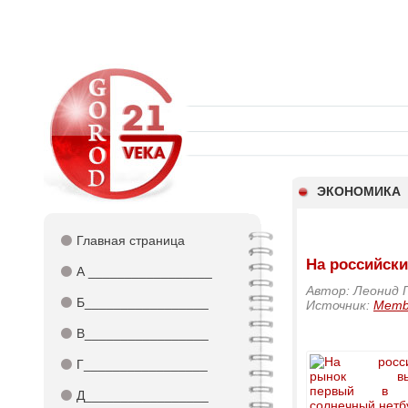
ЭКОНОМИКА
⚫
Главная страница
На российск
⚫
А _________________
Автор: Леонид 
⚫
Б_________________
Источник:
Memb
⚫
В_________________
⚫
Г_________________
⚫
Д_________________