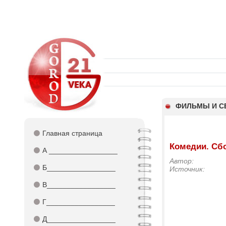
ФИЛЬМЫ И С
⚫
Главная страница
Комедии. Сб
⚫
А _________________
Автор:
⚫
Б_________________
Источник:
⚫
В_________________
⚫
Г_________________
⚫
Д_________________