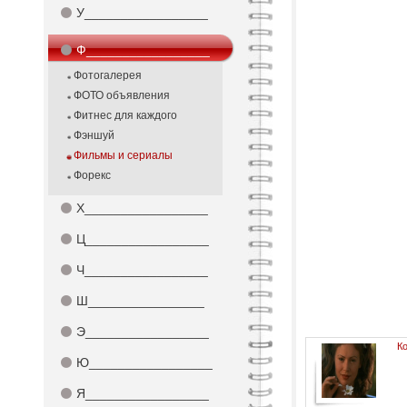
⚫
У_________________
⚫
Ф_________________
Фотогалерея
ФОТО объявления
Фитнес для каждого
Фэншуй
Фильмы и сериалы
Форекс
⚫
Х_________________
⚫
Ц_________________
⚫
Ч_________________
⚫
Ш________________
⚫
Э_________________
К
⚫
Ю_________________
⚫
Я_________________