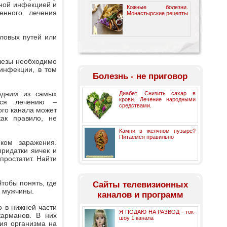
йной инфекцией и
Кожные болезни.
енного лечения
Монастырские рецепты
оловых путей или
лезы необходимо
инфекции, в том
Болезнь - не приговор
 одним из самых
Диабет. Снизить сахар в
крови. Лечение народными
мся лечению –
средствами.
го канала может
ак правило, не
Камни в желчном пузыре?
Питаемся правильно
иком заражения.
ридатки яичек и
простатит. Найти
тобы понять, где
Cайты телевизионных
у мужчины.
каналов и программ
о в нижней части
Я ПОДАЮ НА РАЗВОД - ток-
арманов. В них
шоу 1 канала
ия организма на