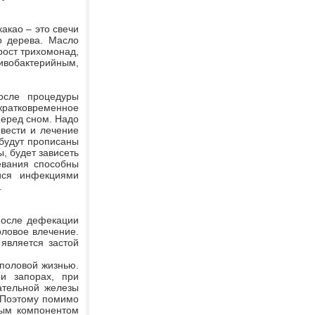
акао – это свечи
о дерева. Масло
рост трихомонад,
вобактерийным,
осле процедуры
 кратковременное
перед сном. Надо
вести и лечение
будут прописаны
, будет зависеть
евания способны
ися инфекциями
.
после дефекации
оловое влечение.
 является застой
 половой жизнью.
и запорах, при
ательной железы
 Поэтому помимо
ным компонентом