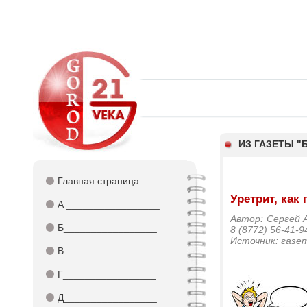
ИЗ ГАЗЕТЫ 
⚫
Главная страница
Уретрит, как
⚫
А _________________
Автор: Сергей А
⚫
Б_________________
8 (8772) 56-41-9
Источник: газе
⚫
В_________________
⚫
Г_________________
⚫
Д_________________