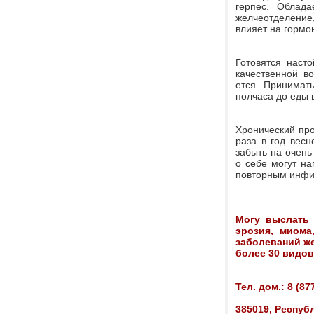
герпес. Облад
желчеотделение
влияет на гормо
Готовятся наст
качественной во
ется. Принимать
полчаса до еды 
Хронический про
раза в год весн
забыть на очень
о себе могут на
повторным инфиц
Могу выслать 
эрозия, миома
заболеваний же
более 30 видов
Тел. дом.: 8 (8
385019, Республ