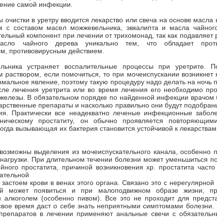
ление самой инфекции.
 очистки в уретру вводится лекарство или свеча на основе масла к
 с составом масел можжевельника, эвкалипта и масла чайног
тельный компонент при лечении от трихомонад, так как подавляет 
асло чайного дерева уникально тем, что обладает проти
м, противовирусным действием.
льника устраняет воспалительные процессы при уретрите. П
 раствором, если помочиться, то при мочеиспускании возникнет
рмальное явление, поэтому такую процедуру надо делать на ночь 
сле лечения уретрита или во время лечения его необходимо про
железы. В обязательном порядке по найденной инфекции врачом 
арственные препараты и насколько правильно они будут подобраны
ния. Практически все неадекватно леченые инфекционные забол
оническому простатиту, он обычно проявляется повторяющим
когда вызывающая их бактерия становится устойчивой к лекарствам
 возможны выделения из мочеиспускательного канала, особенно 
нагрузки. При длительном течении болезни может уменьшиться п
ного простатита, причиной возникновения хр. простатита часто
тательной
 застоем крови в венах этого органа. Связано это с нерегулярной
ой может появиться и при малоподвижном образе жизни, пр
и алкоголем (особенно пивом). Все это не проходит для предст
свое время даст о себе знать неприятными симптомами болезни.
препаратов в лечении применяют анальные свечи с обязатель