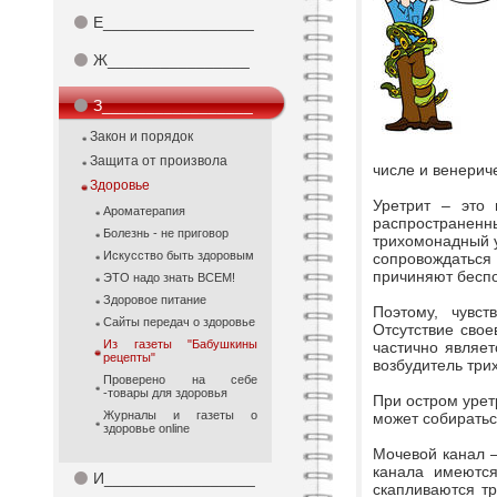
⚫
Е_________________
⚫
Ж________________
⚫
З_________________
Закон и порядок
Защита от произвола
числе и венерич
Здоровье
Уретрит – это 
Ароматерапия
распростране
Болезнь - не приговор
трихомонадный у
Искусство быть здоровым
сопровождатьс
причиняют беспо
ЭТО надо знать ВСЕМ!
Здоровое питание
Поэтому, чувст
Сайты передач о здоровье
Отсутствие свое
Из газеты "Бабушкины
частично являет
рецепты"
возбудитель три
Проверено на себе
-товары для здоровья
При остром урет
Журналы и газеты о
может собиратьс
здоровье online
Мочевой канал –
канала имеются
⚫
И_________________
скапливаются т