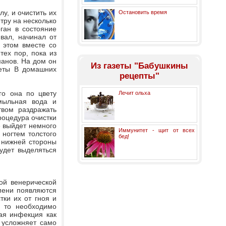
у, и очистить их
Остановить время
тру на несколько
ган в состояние
вал, начинал от
 этом вместе со
тех пор, пока из
манов. На дом он
Из газеты "Бабушкины
зеты В домашних
рецепты"
го она по цвету
Лечит ольха
мыльная вода и
вом раздражать
роцедура очистки
е выйдет немного
Иммунитет - щит от всех
 ногтем толстого
бед!
 нижней стороны
удет выделяться
ой венерической
мени появляются
ки их от гноя и
, то необходимо
ая инфекция как
 усложняет само