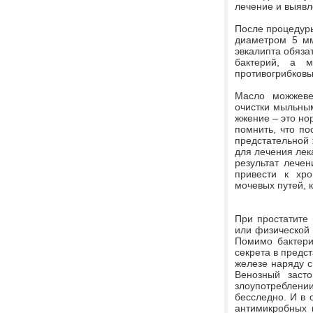
лечение и выяв
После процедуры
диаметром 5 мм
эвкалипта обяза
бактерий, а м
противогрибковы
Масло можжеве
очистки мыльным
жжение – это но
помнить, что по
предстательной 
для лечения лек
результат лече
привести к хр
мочевых путей, 
При простатите
или физической 
Помимо бактерий
секрета в предс
железе наряду с
Венозный заст
злоупотреблени
бесследно. И в 
антимикробных 