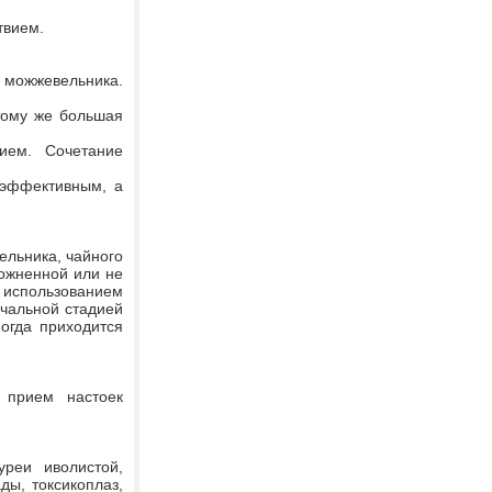
твием.
 можжевельника.
тому же большая
ием. Сочетание
 эффективным, а
ельника, чайного
ожненной или не
с использованием
ачальной стадией
огда приходится
 прием настоек
реи иволистой,
ы, токсикоплаз,