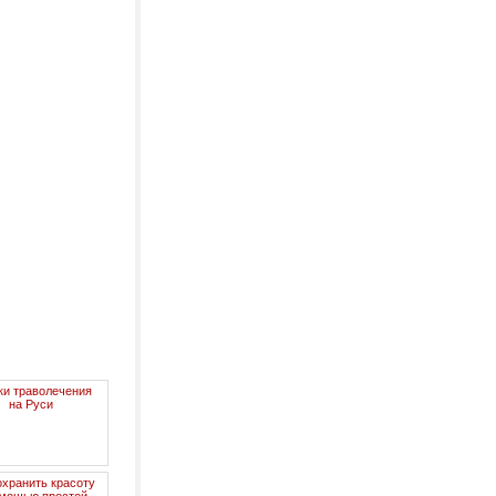
ки траволечения
на Руси
охранить красоту