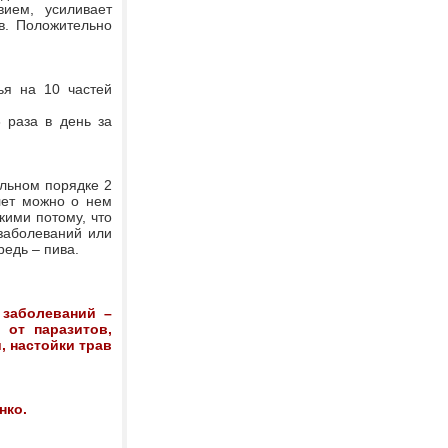
ием, усиливает
в. Положительно
ья на 10 частей
3 раза в день за
ельном порядке 2
лет можно о нем
кими потому, что
 заболеваний или
едь – пива.
 заболеваний –
 от паразитов,
, настойки трав
нко.