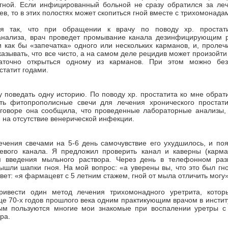
гной. Если инфицированный больной не сразу обратился за леч
ев, то в этих полостях может скопиться гной вместе с трихомонада
ся так, что при обращении к врачу по поводу хр. простат
анализа, врач проведет промывание канала дезинфицирующим р
 как бы «запечатка» одного или нескольких карманов, и, пролеч
казывать, что все чисто, а на самом деле рецидив может произойти
таточно открыться одному из карманов. При этом можно без
статит годами.
у поведать одну историю. По поводу хр. простатита ко мне обра
ть фитопрополисные свечи для лечения хронического простат
говоре она сообщила, что проведенные лабораторные анализы, 
и на отсутствие венерической инфекции.
чения свечами на 5-6 день самочувствие его ухудшилось, и поя
евого канала. Я предложил проверить канал и каверны (карм
 введения мыльного раствора. Через день в телефонном раз
ышли шапки гноя. На мой вопрос: «а уверены вы, что это был гно
вет: «я фармацевт с 5 летним стажем, гной от мыла отличить могу»
ивести один метод лечения трихомонадного уретрита, котор
це 70-х годов прошлого века одним практикующим врачом в инстит
рым пользуются многие мои знакомые при воспалении уретры с
ра.