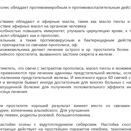
полис обладает противомикробным и противовоспалительным дейс
ствами обладают и эфирные масла, такие как масло пихты и
ствие эфирных масел на организм человека
особностью повышать иммунитет, улучшать циркуляцию крови, к 
асел обладает, как и прополис,
ительным, а также противовирусным и бактерицидным действ
 препаратов со свечами прополиса, эф.
можжевельника делает лечение острого и хр. простатита более
рийного простатита, вызванного застоем секрета в железе.
отметить, что свечи с экстрактом прополиса, масел пихты и можжев
 применяются при лечении аденомы предстательной железы, осл
палением предстательной железы. И месячного курса 60 свечей 
м и вечером бывает иногда достаточным для многих больных с н
апущенной болезни для получения положительного эффекта ин
есяца лечения.
ом простатите хороший результат иимеет место со свечами
уреи, копеечника альпийского. Для улучшения
ку левзеи, родиолы розовой, большеголовника.
стойки осины с вздутоплодником сибирским. Настойка соссу
етающе действует на простейших паразитов лямблии, трихомонад