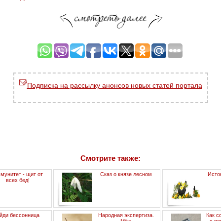
Подписка на рассылку анонсов новых статей портала
Смотрите также:
мунитет - щит от
Сказ о князе лесном
Исто
всех бед!
йди бессонница
Народная экспертиза.
Как с