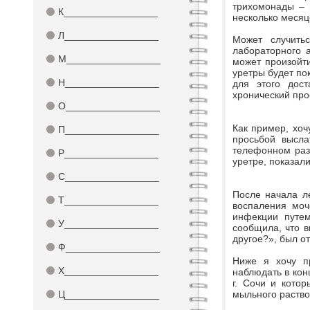
трихомонады – 
⚫
К_________________
несколько месяц
⚫
Л_________________
Может случить
лабораторного 
⚫
М_________________
может произойти
уретры будет по
⚫
Н_________________
для этого дос
хронический про
⚫
О_________________
Как пример, хоч
⚫
П_________________
просьбой высла
телефонном раз
⚫
Р_________________
уретре, показал
⚫
С_________________
После начала ле
⚫
Т_________________
воспаления моч
инфекции путем
⚫
У_________________
сообщила, что в
другое?», был от
⚫
Ф_________________
Ниже я хочу пр
⚫
Х_________________
наблюдать в кон
г. Сочи и кото
⚫
Ц_________________
мыльного раство