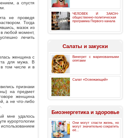
ением, а спустя
ми.
ЧЕЛОВЕК И ЗАКОН-
ита не проведя
общественно-политическая
программа Первого канала
аствором. Тогда
ившись, мазок из
 в любой момент,
успешно лечить
Салаты и закуски
тилась женщина с
Винегрет с маринованными
опятами
ита для мужа. В
в том числе и в
Салат «Освежающий»
вились признаки
аны) на предмет
говоре женщина
й, а не что-либо
.
Биоэнергетика и здоровье
ый мне удалось
уте курортологии
Они могут спасти жизнь, но
 использованием
могут значительно сократить
её...