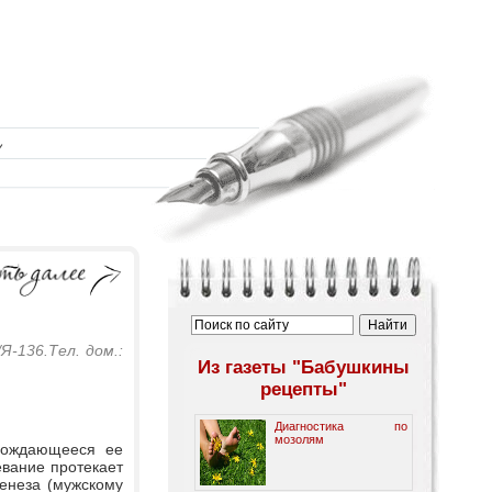
Я-136.Тел. дом.:
Из газеты "Бабушкины
рецепты"
Диагностика по
мозолям
овождающееся ее
евание протекает
енеза (мужскому