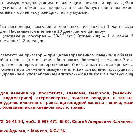
ает иммуномодулирующим и чистящим печень и кровь действ
, усиливает обменные процессы и способствует сжиганию жиро
нальный обмен как у женщин, так и у мужчин.
ойки леспедецы, соссуреи и копеечника из расчета 1 часть сыр
дки. Настаивается в течение 10 дней, затем фильтру-
 (леспедеца, соссурея – 30-60 кап.) (копеечник) – 1 ч. ложке 
в течение 1-2 месяцев.
статиэто не приговор – при целенаправленном лечении в обязат
ой и осенью (в это время обостряются болезни) в течение 2-х 
 длительное время, но хронические болезни называются хроничес
помнить при снижении иммунитета, и как следствие, простудных
ированием, употреблением алкогольных напитков и в первую очер
для лечения хр. простатита, аденомы, геморроя, (женских
, эндометриоз), атеросклероза, очистки сосудов, а так же
лудочно-кишечного тракта, щитовидной железы – свечи, мази
, бальзамы на тыквенном масле, травы.
772) 56-41-94, моб.: 8-909-471-48-00. Сергей Андреевич Калиниче
ика Адыгея, г. Майкоп, А/Я-136.