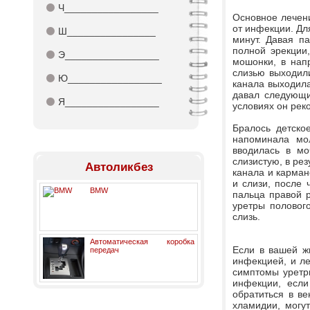
⚫
Ч_________________
Основное лечени
от инфекции. Для
⚫
Ш________________
минут. Давая па
полной эрекции
⚫
Э_________________
мошонки, в нап
слизью выходили
⚫
Ю_________________
канала выходила
давал следующи
⚫
Я_________________
условиях он ре
Бралось детско
напоминала мо
вводилась в мо
слизистую, в ре
Автоликбез
канала и карман
и слизи, после 
BMW
пальца правой р
уретры полового
слизь.
Автоматическая коробка
Если в вашей ж
передач
инфекцией, и ле
симптомы уретри
инфекции, если
обратиться в ве
хламидии, могу