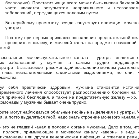
бесплодию). Простатит чаще всего может быть вызван бактери
часто является результатом неправильного и несвоеврем
заболеваний, передающихся половым путем.
Бактерийному простатиту всегда сопутствует инфекция мочеп
уретрит.
Поэтому при первых признаках воспаления предстательной же
проверить и железу, и мочевой канал на предмет возможной 
еской.
воспаление мочеиспускательного канала – уретры, является
нных заболеваний у мужчин, а самым трудно поддающе
ретрит. Вызываемое трихомонадой воспаление мочеиспускательно
я лишь незначительными слизистыми выделениями, но они, к
койства.
вуя себя практически здоровым, мужчина становится источн
временного лечения способствует распространению болезни на п
ся причиной бесплодия, а также на предстательную железу – хр. 
хомонады у мужчины бывает очень трудно.
рите могут наблюдаться обильные гнойные выделения из уретры. Ч
я, а потто выделяться гной, надо знать строение мочевого канала 
 это не гладкий канал в половом органе мужчины. Дело в том, чт
 полости, примыкающие к мочевому каналу каверны в виде к
рихомонады или другая венерическая инфекция и ответная реакц