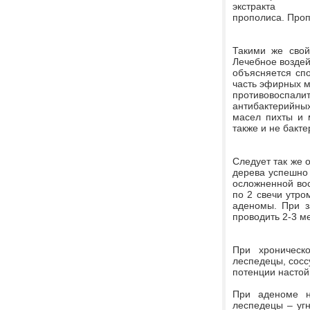
экстракта
прополиса. Про
Такими же свой
Лечебное воздей
объясняется сп
часть эфирных м
противовоспал
антибактерийных
масел пихты и 
также и не бакте
Следует так же 
дерева успешно
осложненной вос
по 2 свечи утро
аденомы. При з
проводить 2-3 м
При хроническ
леспедецы, сосс
потенции настой
При аденоме на
леспедецы – угн