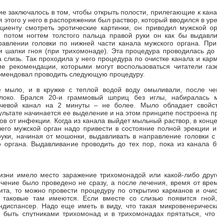
е заключалось в том, чтобы открыть полости, прилегающие к канал
 этого у него в распоряжении был раствор, который вводился в уре
циенту смотреть эротические картинки, он приводил мужской ор
, потом ногтем толстого пальца правой руки он как бы выдавли
равлении головки по нижней части канала мужского органа. При
 шапки гноя (при трихомонаде). Эта процедура проводилась до 
 слизь. Так проходила у него процедура по очистке канала и кар
е рекомендации, которыми могут воспользоваться читатели га
комендовал проводить следующую процедуру.
е мыло, и в кружке с теплой водой воду омыливали, после че
локо. Брался 20-и граммовый шприц без иглы, набиралась 
чевой канал на 2 минуты – не более. Мыло обладает свойст
зультате начинается ее выделение и на этом принципе построена п
ов от инфекции. Когда из канала выйдет мыльный раствор, в конц
чего мужской орган надо привести в состояние полной эрекции и
уки, начиная от мошонки, выдавливать в направление головки с
 органа. Выдавливание проводить до тех пор, пока из канала б
изни имело место заражение трихомонадой или какой-либо друг
чение было проведено не сразу, а после лечения, время от вре
та, то можно провести процедуру по открытию карманов и очист
 таковые там имеются. Если вместе со слизью появится гной
ндиспансер. Надо еще иметь в виду, что такая микровенерическ
т быть спутниками трихомонад и в трихомонадах прятаться, что