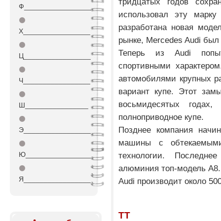
тридцатых годов сохра
Ф_________________
использовал эту марку
⚫
разработана новая модел
Х_________________
рынке, Mercedes Audi был
⚫
Теперь из Audi попы
Ц_________________
спортивными характером
⚫
автомобилями крупных раз
Ч_________________
вариант купе. Этот зам
⚫
восьмидесятых годах, 
Ш________________
полноприводное купе.
⚫
Позднее компания начин
Э_________________
машины с обтекаемым
⚫
Ю_________________
технологии. Последне
алюминия топ-модель А8.
⚫
Я_________________
Audi производит около 50
TT