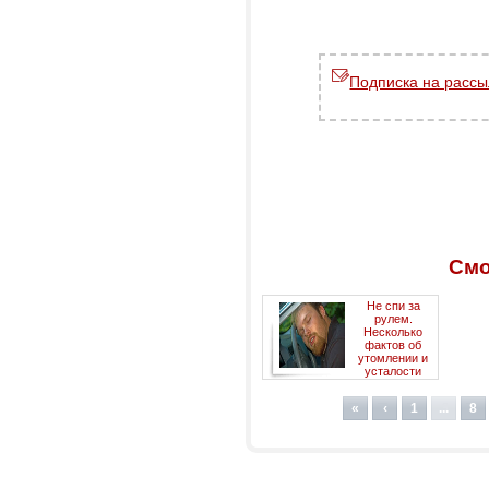
Подписка на рассы
Смо
Не спи за
рулем.
Несколько
фактов об
утомлении и
усталости
«
‹
1
...
8