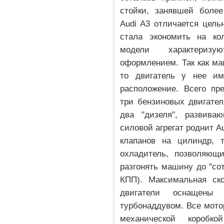
стойки, занявшей более
Audi A3 отличается цел
стала экономить на ко
модели характеризу
оформлением. Так как ма
то двигатель у нее им
расположение. Всего пре
три бензиновых двигател
два "дизеля", развива
силовой агрегат роднит A
клапанов на цилиндр, т
охладитель, позволяющ
разгонять машину до "сот
КПП). Максимальная ско
двигатели оснащены
турбонаддувом. Все мото
механической коробк