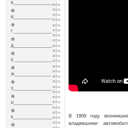
Б_________________
⚫
В_________________
⚫
Г_________________
⚫
Д_________________
⚫
Е_________________
⚫
Ж________________
⚫
З_________________
⚫
И_________________
⚫
В 1909 году возникшие
К_________________
владевшими автомоби
⚫