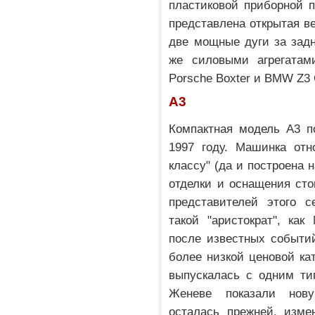
пластиковой приборной 
представлена открытая в
две мощные дуги за зад
же силовыми агрегатам
Porsche Boxter и BMW Z3 
A3
Компактная модель A3 п
1997 году. Машинка отн
классу" (да и построена 
отделки и оснащения ст
представителей этого с
такой "аристократ", как
после известных событи
более низкой ценовой кат
выпускалась с одним ти
Женеве показали нов
осталась прежней, изме