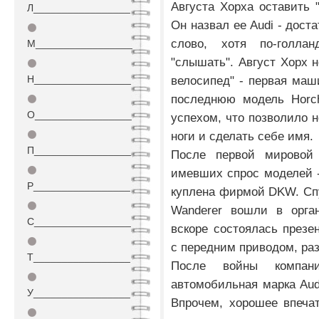
Августа Хорха оставить 
Л_________________
Он назвал ее Audi - дост
⚫
слово, хотя по-голлан
М_________________
"слышать". Август Хорх н
⚫
Н_________________
велосипед" - первая маш
последнюю модель Horch
⚫
О_________________
успехом, что позволило 
⚫
ноги и сделать себе имя.
П_________________
После первой мировой 
⚫
имевших спрос моделей - 
Р_________________
куплена фирмой DKW. Спу
⚫
Wanderer вошли в орган
С_________________
вскоре состоялась презен
⚫
с передним приводом, р
Т_________________
После войны компан
⚫
автомобильная марка Audi
У_________________
Впрочем, хорошее впеча
⚫