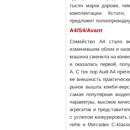
тысяч марок дороже, чем
комплектации. Кстати,
предложит полноприводну
A4/S4/Avant
Семейство A4 стало ве
изменившим облик и назв
машина сменила на конве
и оказалась первой, пол
А. С тех пор Audi A4 пре
ее внешность практически
рынок вышла комби-верс
самая популярная модел
параметры, высокое каче
агрегатов и представите
с успехом конкурировать
reihe и Mercedes C-klas