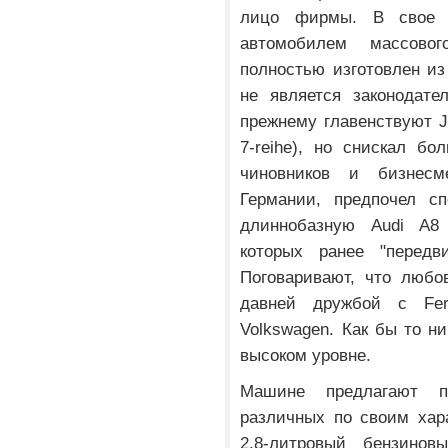
лицо фирмы. В свое 
автомобилем массовог
полностью изготовлен из
не является законодате
прежнему главенствуют J
7-reihe), но снискал б
чиновников и бизнесме
Германии, предпочел сп
длиннобазную Audi A8 
которых ранее "передв
Поговаривают, что любов
давней дружбой с Fer
Volkswagen. Как бы то ни
высоком уровне.
Машине предлагают п
различных по своим хар
2,8-литровый бензино