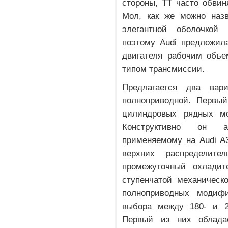
стороны, TT часто обвин
Мол, как же можно наз
элегантной оболочкой 
поэтому Audi предложил
двигателя рабочим объе
типом трансмиссии.
Предлагается два вар
полноприводной. Первы
цилиндровых рядных мо
Конструктивно он ан
применяемому на Audi A3
верхних распределите
промежуточный охладит
ступенчатой механическ
полноприводных модиф
выбора между 180- и 2
Первый из них облада