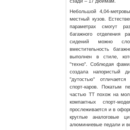
сзади – 17 дюймам.
Небольшой 4,04-метровы
местный кузов. Естестве
параметрах смогут ра
багажного отделения р
сидений можно сло
вместительность багажн
выполнен в стиле, ко
"техно". Соблюдая фами
создала напористый д
"дутостью" отличается
спорт-каров. Покатым п
частью TT похож на мол
компактных спорт-мод
прослеживается и в офор
круглые аналоговые ци
алюминиевые педали и вс