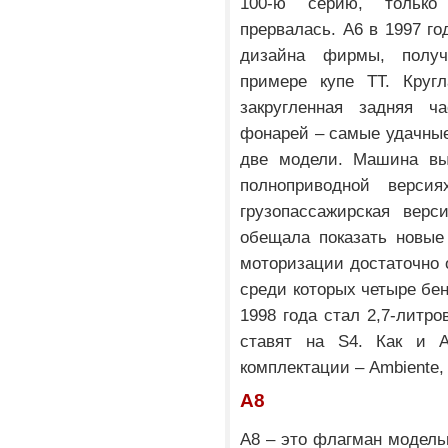
100-ю серию, только
прервалась. A6 в 1997 г
дизайна фирмы, полу
примере купе TT. Кругл
закругленная задняя ч
фонарей – самые удачные
две модели. Машина вып
полноприводной верси
грузопассажирская верс
обещала показать новые
моторизации достаточно 
среди которых четыре бе
1998 года стал 2,7-литр
ставят на S4. Как и A
комплектации – Ambiente, A
A8
A8 – это флагман модел