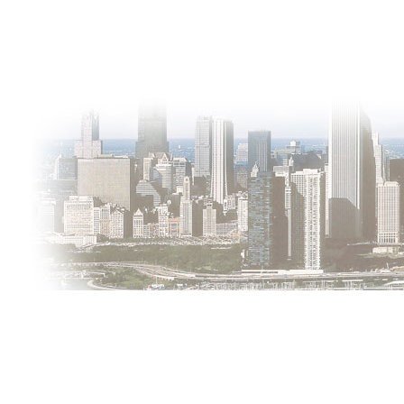
О проекте
Контакты
Copyright © 2011-2021, «
Город XXI века. Твоя записная книжка
».
Использование материалов сайта в сети Интернет допустимо, п
Обо всех замеченных нарушениях авторских прав на материалы,