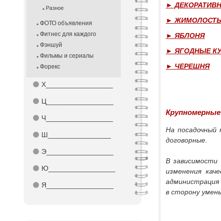
► ДЕКОРАТИВ
Разное
► ЖИМОЛОСТ
ФОТО объявления
Фитнес для каждого
► ЯБЛОНЯ
Фэншуй
► ЯГОДНЫЕ К
Фильмы и сериалы
► ЧЕРЕШНЯ
Форекс
⚫
Х_________________
⚫
Ц_________________
Крупномерные 
⚫
Ч_________________
На посадочный 
⚫
Ш________________
договорные.
⚫
Э_________________
В зависимости 
⚫
Ю_________________
изменения кач
администрация 
⚫
Я_________________
в сторону умень