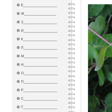
⚫
Е_________________
⚫
Ж________________
⚫
З_________________
⚫
И_________________
⚫
К_________________
⚫
Л_________________
⚫
М_________________
⚫
Н_________________
⚫
О_________________
⚫
П_________________
⚫
Р_________________
⚫
С_________________
⚫
Т_________________