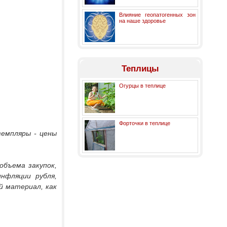
Влияние геопатогенных зон
на наше здоровье
Теплицы
Огурцы в теплице
Форточки в теплице
земпляры - цены
объема закупок,
нфляции рубля,
й материал, как