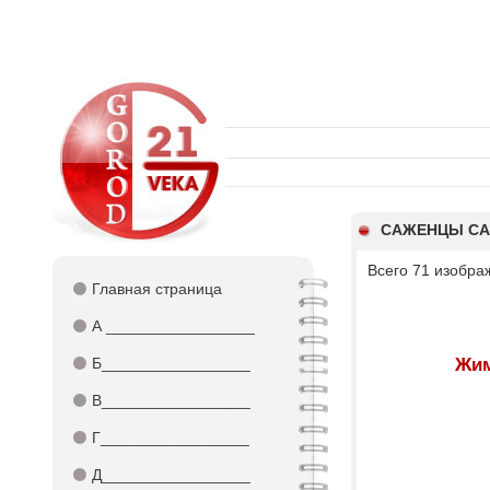
САЖЕНЦЫ СА
Всего 71 изобра
⚫
Главная страница
⚫
А _________________
⚫
Б_________________
Жим
⚫
В_________________
⚫
Г_________________
⚫
Д_________________