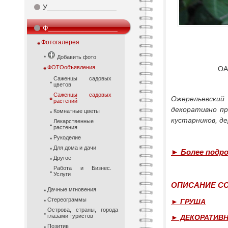
⚫
У_________________
⚫
Ф_________________
Фотогалерея
Добавить фото
ФОТОобъявления
ОА
Саженцы садовых
цветов
Саженцы садовых
Ожерельевски
растений
декоративно пр
Комнатные цветы
кустарников, де
Лекарственные
растения
Рукоделие
Для дома и дачи
► Более подро
Другое
Работа и Бизнес.
Услуги
ОПИСАНИЕ СО
Дачные мгновения
Стереограммы
► ГРУША
Острова, страны, города
глазами туристов
► ДЕКОРАТИВН
Позитив