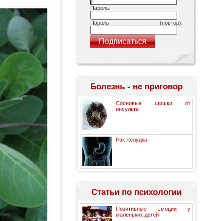
Пароль:
Пароль (повтор):
Болезнь - не приговор
Сосновые шишки от
инсульта
Рак желудка
Статьи по психологии
Позитивные эмоции у
маленьких детей