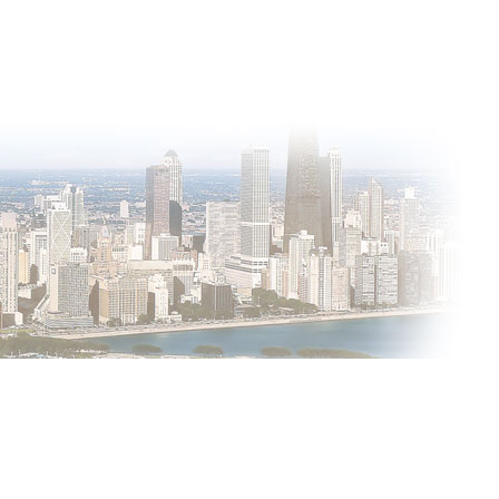
лки на источник заимствования.
та по email:
info@gorod21veka.ru