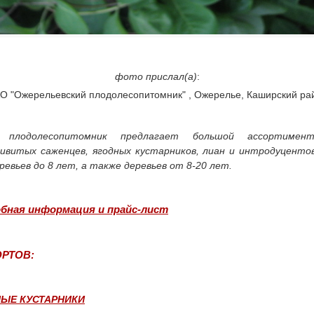
фото прислал(а)
:
О "Ожерельевский плодолесопитомник" , Ожерелье, Каширский ра
й плодолесопитомник предлагает большой ассортиме
ивитых саженцев, ягодных кустарников, лиан и интродуценто
ревьев до 8 лет, а также деревьев от 8-20 лет.
бная информация и прайс-лист
РТОВ:
ЫЕ КУСТАРНИКИ