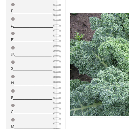
⚫
Г_________________
⚫
Д_________________
⚫
Е_________________
⚫
Ж________________
⚫
З_________________
⚫
И_________________
⚫
К_________________
⚫
Л_________________
⚫
М_________________