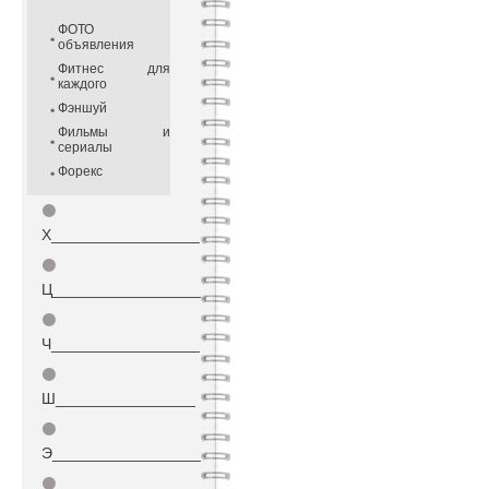
ФОТО
объявления
Фитнес для
каждого
Фэншуй
Фильмы и
сериалы
Форекс
⚫
Х_________________
⚫
Ц_________________
⚫
Ч_________________
⚫
Ш________________
⚫
Э_________________
⚫