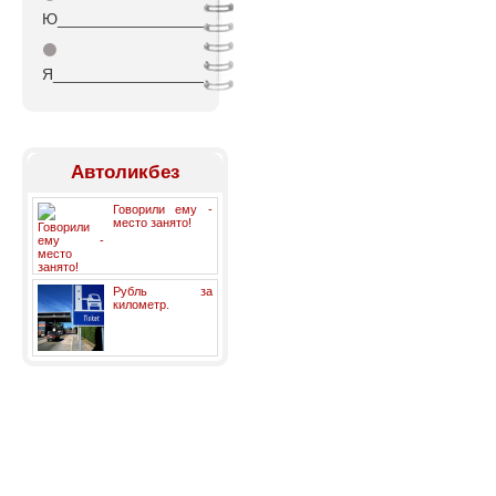
Ю_________________
⚫
Я_________________
Автоликбез
Говорили ему -
место занято!
Рубль за
километр.