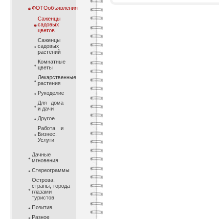
ФОТОобъявления
Саженцы
садовых
цветов
Саженцы
садовых
растений
Комнатные
цветы
Лекарственные
растения
Рукоделие
Для дома
и дачи
Другое
Работа и
Бизнес.
Услуги
Дачные
мгновения
Стереограммы
Острова,
страны, города
глазами
туристов
Позитив
Разное