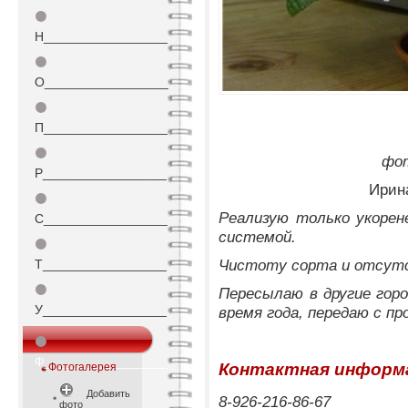
⚫
Н_________________
⚫
О_________________
⚫
П_________________
⚫
фот
Р_________________
Ирина
⚫
Реализую только укорен
С_________________
системой.
⚫
Чистоту сорта и отсутс
Т_________________
⚫
Пересылаю в другие гор
У_________________
время года, передаю с пр
⚫
Ф_________________
Контактная информ
Фотогалерея
Добавить
8-926-216-86-67
фото