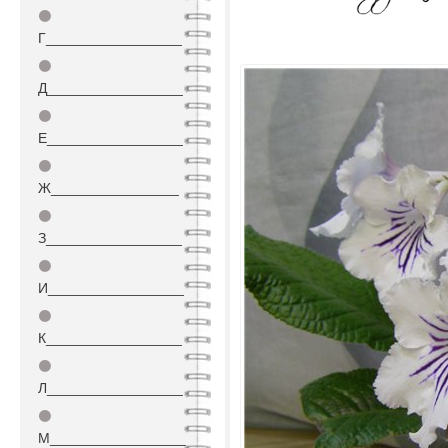
⚫
Г_________________
⚫
Д_________________
⚫
Е_________________
⚫
Ж________________
⚫
З_________________
⚫
И_________________
⚫
К_________________
⚫
Л_________________
⚫
М_________________