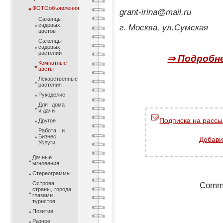
ФОТОобъявления
grant-irina@mail.ru
Саженцы
садовых
г. Москва, ул.Сумская
цветов
Саженцы
садовых
растений
⇒ Подробне
Комнатные
цветы
Лекарственные
растения
Рукоделие
Для дома
и дачи
Подписка на рассы
Другое
Работа и
Бизнес.
Добави
Услуги
Дачные
мгновения
Стереограммы
Острова,
Comme
страны, города
глазами
туристов
Позитив
Разное