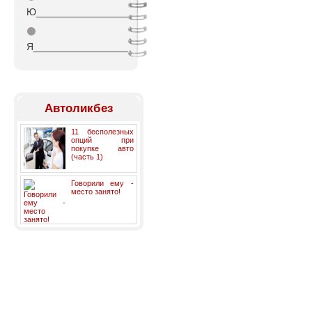
Ю_________________
⚫
Я_________________
Автоликбез
11 бесполезных
опций при
покупке авто
(часть 1)
Говорили ему -
место занято!