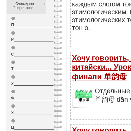
каждым слогом то
Очевидное и
вероятное
этимологическим. 
⚫
этимологических 
П_________________
тон ο.
⚫
Р_________________
⚫
С_________________
Хочу говорить, 
⚫
китайски... Уро
Т_________________
финали 单韵母
⚫
У_________________
Отдельные 
⚫
Ф_________________
单韵母 dān y
⚫
Х_________________
⚫
Ц_________________
Хочу говорить, 