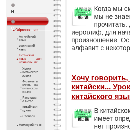
⚫
Когда мы с
Н_________________
мы не знаем
⚫
прочитать.
О_________________
Образование
иероглиф, для нач
Английский
произношение. Ос
язык
Испанский
алфавит с некото
язык
Китайский
язык для
начинающих
Уроки
китайского
Хочу говорить, 
языка
Фильмы и
китайски... Уро
клипы на
китайском
языке
китайского я
Рассказы
о Китае
Китайская
В китайско
кухня
Словари
имеет опре
нет произн
Немецкий язык