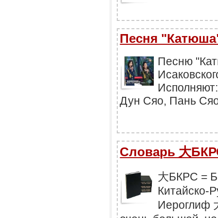
Песня "Катюша"
Песню "Кат
Исаковског
Исполняют:
Дун Сяо, Пань Ся
Словарь 大БКР
大БКРС = Б
Китайско-Р
Иероглиф 大