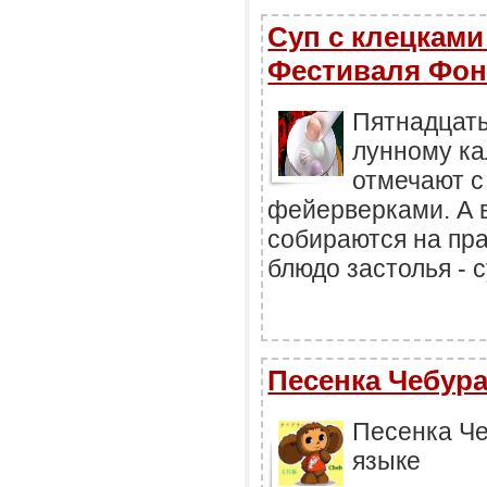
Суп с клецками
Фестиваля Фон
Пятнадцаты
лунному к
отмечают с
фейерверками. А 
собираются на пр
блюдо застолья - с
Песенка Чебур
Песенка Че
языке