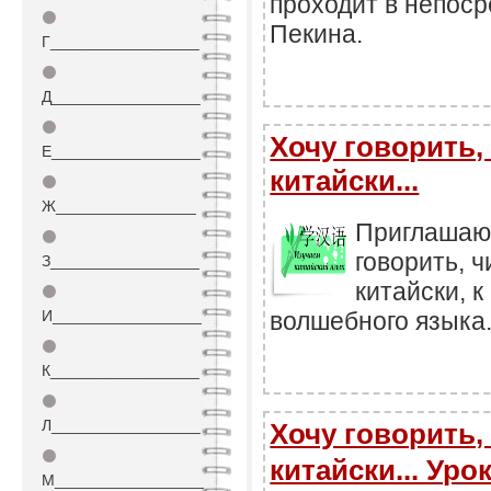
проходит в непоср
⚫
Пекина.
Г_________________
⚫
Д_________________
⚫
Хочу говорить, 
Е_________________
китайски...
⚫
Ж________________
Приглашаю 
⚫
говорить, ч
З_________________
китайски, к
⚫
И_________________
волшебного языка
⚫
К_________________
⚫
Л_________________
Хочу говорить, 
⚫
китайски... Уро
М_________________