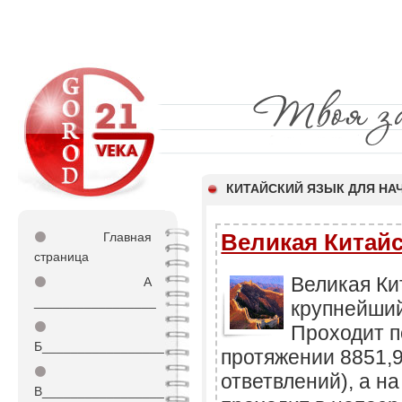
КИТАЙСКИЙ ЯЗЫК ДЛЯ Н
Великая Китайс
⚫
Главная
страница
Великая Ки
⚫
А
_________________
крупнейший
⚫
Проходит п
Б_________________
протяжении 8851,9
⚫
ответвлений), а н
В_________________