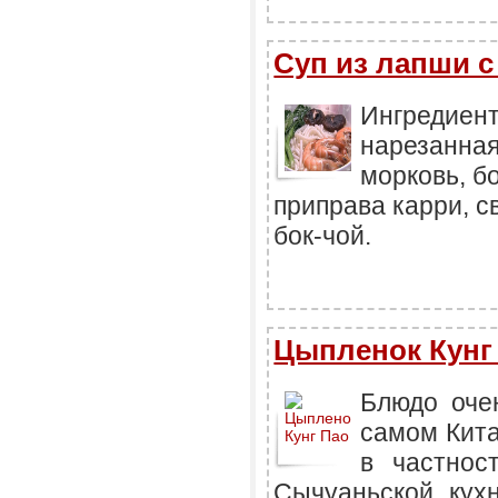
Суп из лапши с
Ингредиент
нарезанная
морковь, б
приправа карри, с
бок-чой.
Цыпленок Кунг
Блюдо оче
самом Кита
в частнос
Сычуаньской кухн