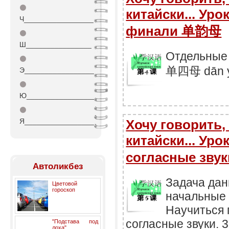
⚫
китайски... Уро
Ч_________________
финали 单韵母
⚫
Ш________________
Отдельные 
⚫
单四母 dān y
Э_________________
⚫
Ю_________________
⚫
Я_________________
Хочу говорить, 
китайски... Уро
согласные зв
Автоликбез
Задача дан
Цветовой
гороскоп
начальные с
Научиться 
согласные звуки. 
"Подстава под
лоха"