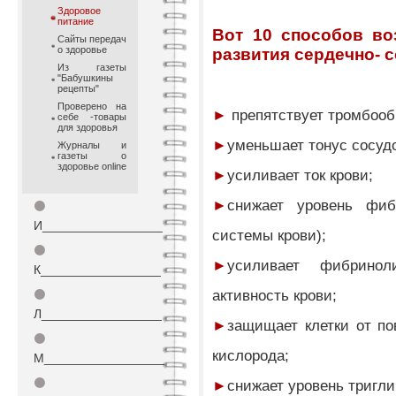
Здоровое
питание
Вот 10 способов в
Сайты передач
о здоровье
развития сердечно- 
Из газеты
"Бабушкины
рецепты"
Проверено на
►
препятствует тромбоо
себе -товары
для здоровья
►
уменьшает тонус сосу
Журналы и
газеты о
здоровье online
►
усиливает ток крови;
►
снижает уровень фиб
⚫
И_________________
системы крови);
⚫
►
усиливает фибринол
К_________________
активность крови;
⚫
Л_________________
►
защищает клетки от п
⚫
кислорода;
М_________________
⚫
►
снижает уровень тригл