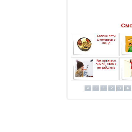
Смо
Баланс пяти
элементов в
пище
Как питаться
зимой, чтобы
не заболеть
«
‹
1
2
3
4