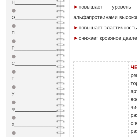
Н_________________
►
повышает уровен
⚫
альфапротеинами высоко
О_________________
⚫
►
повышает эластичност
П_________________
►
снижает кровяное дав
⚫
Р_________________
⚫
С_________________
Ч
⚫
ре
Т_________________
то
⚫
ар
У_________________
во
⚫
чи
Ф_________________
ра
⚫
сп
Х_________________
ра
⚫