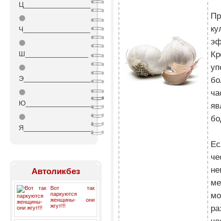
Ц_________________
Пр
⚫
ку
Ч_________________
эф
⚫
Кр
Ш________________
уп
⚫
Э_________________
бо
ча
⚫
Ю_________________
яв
⚫
бо
Я_________________
Ес
че
не
Автоликбез
ме
Вот так
мо
паркуются
женщины- они
жгут!!!
ра