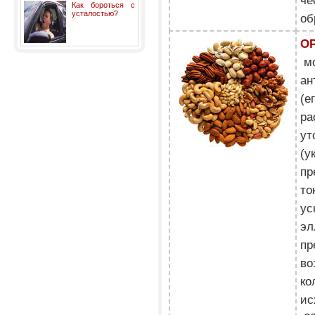
че
Как бороться с
усталостью?
об
О
мо
ан
(е
ра
ут
(у
пр
то
ус
эл
пр
во
ко
ис