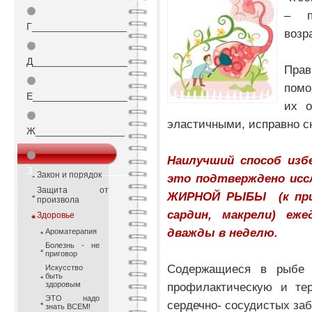
⚫
– п
Г_________________
возр
⚫
Д_________________
Пра
⚫
помо
Е_________________
их о
⚫
эластичными, исправно
Ж________________
⚫
Наилучший способ изб
З_________________
Закон и порядок
это подтверждено иссл
Защита от
ЖИРНОЙ РЫБЫ (к приме
произвола
сардин, макрели) еж
Здоровье
дважды в неделю.
Ароматерапия
Болезнь - не
приговор
Содержащиеся в рыбе 
Искусство
быть
здоровым
профилактическую и те
ЭТО надо
сердечно- сосудистых за
знать ВСЕМ!