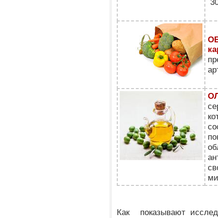
30
О
ка
пр
ар
О
се
ко
со
по
об
ан
св
ми
Как показывают исслед