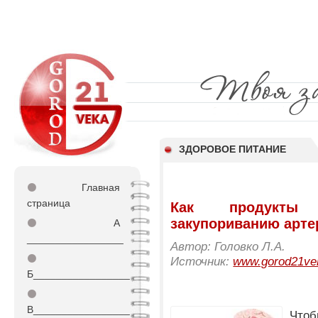
ЗДОРОВОЕ ПИТАНИЕ
⚫
Главная
страница
Как продукты 
закупориванию арте
⚫
А
_________________
Автор: Головко Л.А.
⚫
Источник:
www.gorod21ve
Б_________________
⚫
В_________________
Чтоб