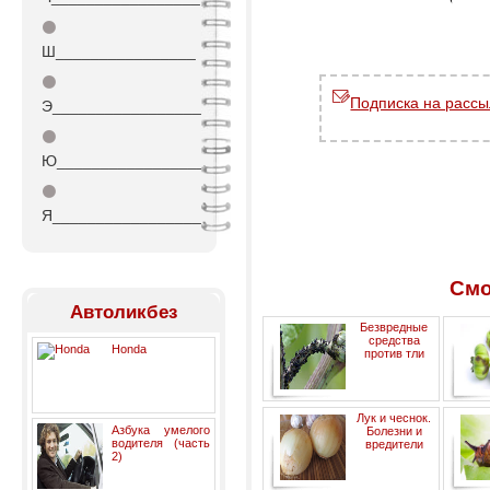
⚫
Ш________________
⚫
Подписка на рассы
Э_________________
⚫
Ю_________________
⚫
Я_________________
Смо
Автоликбез
Безвредные
средства
Honda
против тли
Лук и чеснок.
Азбука умелого
Болезни и
водителя (часть
вредители
2)