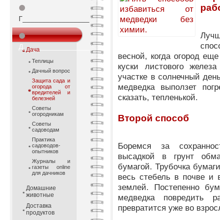
раб
⚫
Г_________________
Луч
⚫
спос
Д_________________
Дача
весной, когда огород ещ
Теплицы
куски листового желез
Дачный вопрос
участке в солнечный день
Защита сада и
медведка выползет погр
огорода от
вредителей и
сказать, тепленькой.
белезней
Советы
огородникам
Второй способ
Советы
садоводам
Практика
Боремся за сохранно
садоводов-
опытников
высадкой в грунт обм
Журналы и
бумагой. Трубочка бумаг
газеты online
для дачников
весь стебель в почве и 
землей. Постепенно бум
Домашние
животные
медведка повредить р
Доставка
превратится уже во взрос
продуктов