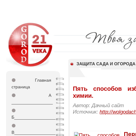
ЗАЩИТА САДА И ОГОРОДА
⚫
Главная
страница
Пять способов из
химии.
⚫
А
_________________
Автор: Дачный сайт
⚫
Источник:
http://wolgodac
Б_________________
⚫
В_________________
Пер