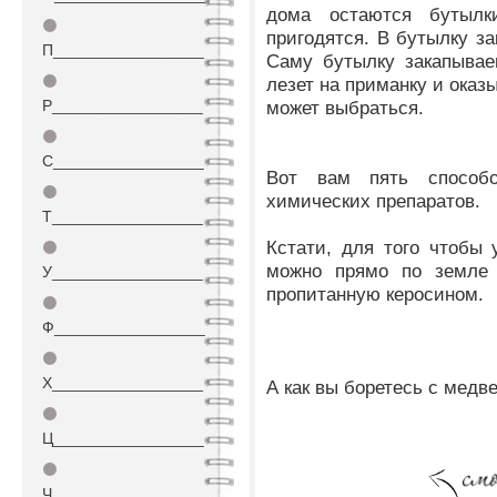
дома остаются бутылк
⚫
пригодятся. В бутылку з
П_________________
Саму бутылку закапывае
⚫
лезет на приманку и оказ
Р_________________
может выбраться.
⚫
С_________________
Вот вам пять способ
⚫
химических препаратов.
Т_________________
Кстати, для того чтобы
⚫
можно прямо по земле в
У_________________
пропитанную керосином.
⚫
Ф_________________
⚫
Х_________________
А как вы боретесь с медв
⚫
Ц_________________
⚫
Ч_________________