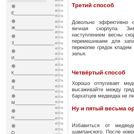
Третий способ
⚫
Е_________________
⚫
Довольно эффективно о
Ж________________
яичная скорлупа. Зи
наступлением весны ско
⚫
перемешиваем для зап
З_________________
перекопке грядок кладем 
⚫
зелья.
И_________________
⚫
Четвёртый способ
К_________________
⚫
Хорошо отпугивает мед
Л_________________
высаживайте между гряд
бархатцев медведка не лю
⚫
М_________________
Ну и пятый весьма о
⚫
Н_________________
Избавиться от медве
⚫
шампанского. После ново
О_________________