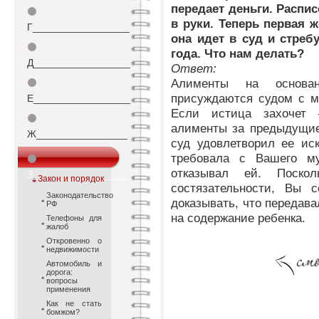
передает деньги. Распис
⚫
в руки. Теперь первая ж
Г_________________
она идет в суд и стреб
⚫
года. Что нам делать?
Д_________________
Ответ:
Алименты на основан
⚫
присуждаются судом с м
Е_________________
Если истица захочет 
⚫
алименты за предыдущие 
Ж________________
суд удовлетворил ее иск
требовала с Вашего м
⚫
отказывал ей. Поско
З_________________
Закон и порядок
состязательности, Вы 
Законодательство
доказывать, что передав
РФ
на содержание ребенка.
Телефоны для
жалоб
Откровенно о
недвижимости
Автомобиль и
дорога:
вопросы
применения
Как не стать
бомжом?