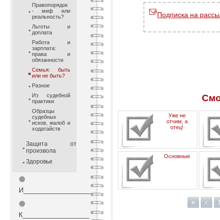
Правопорядок
- миф или
Подписка на рассы
реальность?
Льготы и
доплата
Работа и
зарплата:
права и
обязанности
Семья: быть
или не быть?
Разное
Из судебной
Смо
практики
Образцы
Уже не
судебных
отчим, а
исков, жалоб и
отец!
ходатайств
Защита от
произвола
Основные
Здоровье
⚫
И_________________
рекомендации при семейных
конфликтах (раздел
«
‹
⚫
имущества)
К_________________