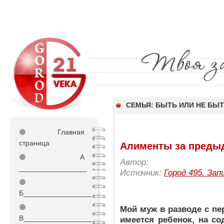
СЕМЬЯ: БЫТЬ ИЛИ НЕ БЫ
⚫
Главная
страница
Алименты за предыд
⚫
А
Автор:
_________________
Источник:
Город 495. Зап
⚫
Б_________________
⚫
Мой муж в разводе с пе
В_________________
имеется ребенок, на со