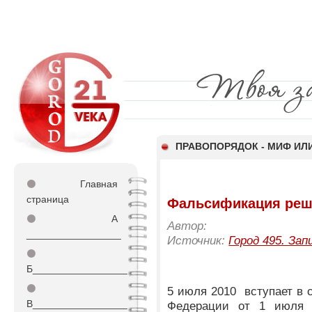
ПРАВОПОРЯДОК - МИФ ИЛ
⚫
Главная
страница
Фальсификация реш
⚫
А
Автор:
_________________
Источник:
Город 495. Зап
⚫
Б_________________
⚫
5 июля 2010 вступает в 
В_________________
Федерации от 1 июля 