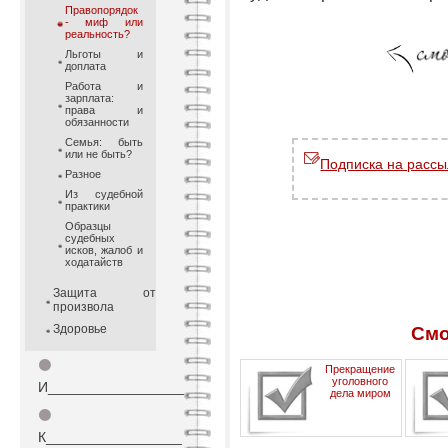
Правопорядок
- миф или
реальность?
Льготы и
доплата
Работа и
зарплата:
права и
обязанности
Семья: быть
или не быть?
Подписка на рассы
Разное
Из судебной
практики
Образцы
судебных
исков, жалоб и
ходатайств
Защита от
произвола
Здоровье
Смо
⚫
Прекращение
уголовного
И_________________
дела миром
⚫
К_________________