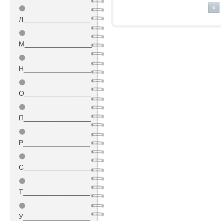
изме
«
⚫
Л_________________
⚫
М_________________
⚫
Н_________________
⚫
О_________________
⚫
П_________________
⚫
Р_________________
⚫
С_________________
⚫
Т_________________
⚫
У_________________