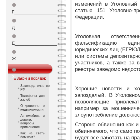
изменений в Уголовный 
⚫
статью 151 Уголовно-пр
Г_________________
Федерации.
⚫
Д_________________
Уголовная ответств
⚫
фальсификацию едино
Е_________________
юридических лиц (ЕГРЮЛ)
⚫
или системы депозитарно
Ж________________
участников, а также за 
реестры заведомо недост
⚫
З_________________
Закон и порядок
Законодательство
Хорошие новости и хо
РФ
запоздалый. В Уголовно
Телефоны для
жалоб
позволяющие привлекат
Откровенно о
например за мошенниче
недвижимости
злоупотребление должнос
Автомобиль и
дорога:
вопросы
Стороне обвинения как и
применения
обвиняемого, что само по
Как не стать
будет все работать на пра
бомжом?