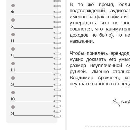
В то же время, если
⚫
подтверждений, аудиоза
Ф_________________
именно за факт найма и т
⚫
утверждать, что не по
Х_________________
сошлется, что нанимател
доходов не было), то н
⚫
наказании.
Ц_________________
⚫
Чтобы привлечь арендода
Ч_________________
нужно доказать его умы
⚫
размер неуплаченной 
Ш________________
рублей. Именно столько
Владимир Аракчеев, к
⚫
неуплате налогов в серед
Э_________________
⚫
Ю_________________
⚫
Я_________________