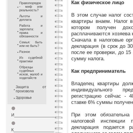
Как физическое лицо
Правопорядок
- миф или
реальность?
В этом случае налог со
Льготы и
доплата
квартиры внаем. Налог в
Работа и
котором получен до
зарплата:
расплачиваются хозяева к
права и
обязанности
Сначала в налоговые ор
Семья: быть
декларация (в срок до 30
или не быть?
после ее проверки, до 1
Разное
сумму налога.
Из судебной
практики
Образцы
Как предприниматель
судебных
исков, жалоб и
ходатайств
Владелец квартиры долж
Защита от
индивидуального пре
произвола
регистрацию сейчас - 4
Здоровье
ставке 6% суммы получен
⚫
При этом обязательна 
И_________________
налоговой инспекции 
⚫
декларация подается 
К_________________