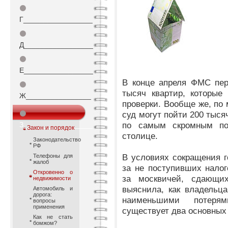
⚫
Г_________________
⚫
Д_________________
⚫
Е_________________
В конце апреля ФМС пер
⚫
тысяч квартир, которые
Ж________________
проверки. Вообще же, по
⚫
суд могут пойти 200 тыся
по самым скромным по
З_________________
Закон и порядок
столице.
Законодательство
РФ
В условиях сокращения г
Телефоны для
жалоб
за не поступивших налог
Откровенно о
за москвичей, сдающих
недвижимости
выяснила, как владельца
Автомобиль и
дорога:
наименьшими потеря
вопросы
применения
существует два основных
Как не стать
бомжом?