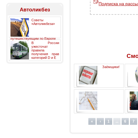
Подписка на рассы
Автоликбез
Советы
«Автоликбеза»
путешествующим по Европе
В России
ужесточат
правила
получения прав
Смо
категорий D и E
Заёмщики!
Остерегайтесь мошенников.
Перепланировка:
неожиданные возможности и
«
‹
1
...
6
7
ожидаемые запреты