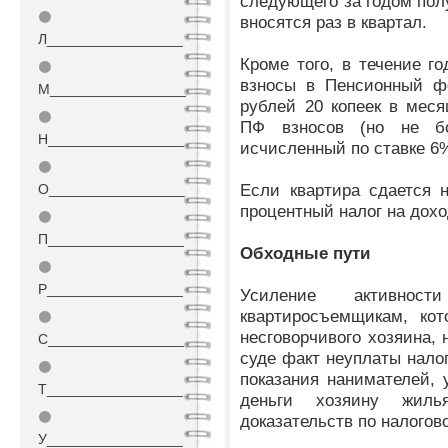
следующего за годом пол
⚫
вносятся раз в квартал.
Л_________________
Кроме того, в течение г
⚫
взносы в Пенсионный фо
М_________________
рублей 20 копеек в мес
⚫
ПФ взносов (но не б
Н_________________
исчисленный по ставке 6%
⚫
Если квартира сдается н
О_________________
процентный налог на дох
⚫
П_________________
Обходные пути
⚫
Р_________________
Усиление активнос
квартиросъемщикам, кот
⚫
несговорчивого хозяина, 
С_________________
суде факт неуплаты налог
⚫
показания нанимателей,
Т_________________
деньги хозяину жил
⚫
доказательств по налогово
У_________________