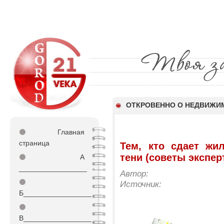
ОТКРОВЕННО О НЕДВИЖИ
⚫
Главная
страница
Тем, кто сдает жи
тени (советы экспер
⚫
А
_________________
Автор:
⚫
Источник:
Б_________________
⚫
В_________________