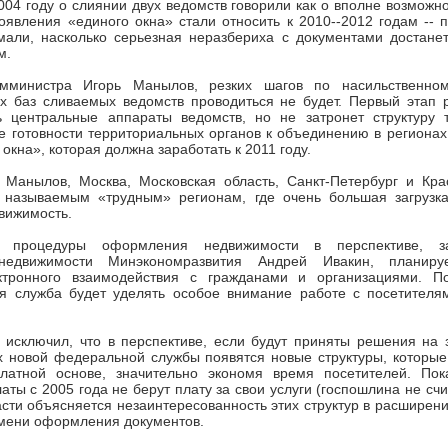
004 году о слиянии двух ведомств говорили как о вполне возможно
оявления «единого окна» стали относить к 2010--2012 годам -- п
мали, насколько серьезная неразбериха с документами достанет
м.
амминистра Игорь Манылов, резких шагов по насильственно
 баз сливаемых ведомств проводиться не будет. Первый этап
 центральные аппараты ведомств, но не затронет структуру 
е готовности территориальных органов к объединению в регионах
окна», которая должна заработать к 2011 году.
н Манылов, Москва, Московская область, Санкт-Петербург и Кра
к называемым «трудным» регионам, где очень большая загрузка
вижимость.
 процедуры оформления недвижимости в перспективе, за
недвижимости Минэкономразвития Андрей Ивакин, планиру
ктронного взаимодействия с гражданами и организациями. П
я служба будет уделять особое внимание работе с посетителя
 исключил, что в перспективе, если будут приняты решения на 
х новой федеральной службы появятся новые структуры, которые
латной основе, значительно экономя время посетителей. По
аты с 2005 года не берут плату за свои услуги (госпошлина не счи
части объясняется незаинтересованность этих структур в расширени
мени оформления документов.