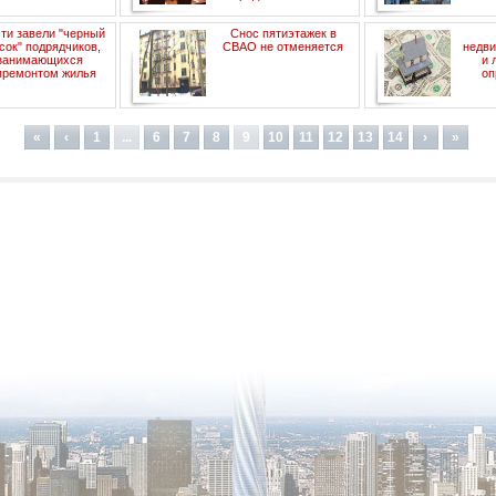
ти завели "черный
Снос пятиэтажек в
сок" подрядчиков,
СВАО не отменяется
недви
занимающихся
и 
премонтом жилья
оп
«
‹
1
...
6
7
8
9
10
11
12
13
14
›
»