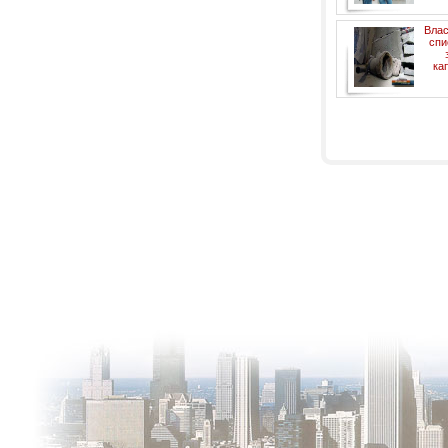
Влас
спи
ка