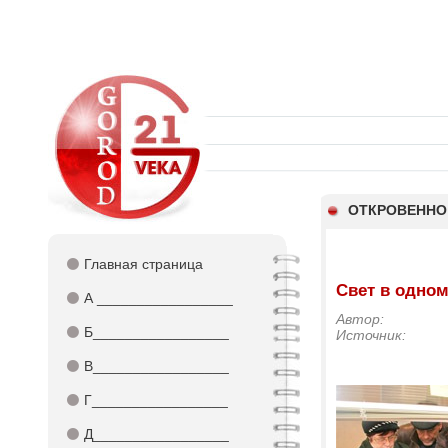
ОТКРОВЕННО
⚫
Главная страница
Свет в одном
⚫
А _________________
Автор:
⚫
Б_________________
Источник:
⚫
В_________________
⚫
Г_________________
⚫
Д_________________