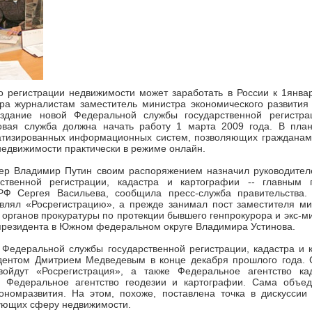
о регистрации недвижимости может заработать в России к 1янва
ера журналистам заместитель министра экономического развития
здание новой Федеральной службы государственной регистра
овая служба должна начать работу 1 марта 2009 года. В план
атизированных информационных систем, позволяющих гражданам
недвижимости практически в режиме онлайн.
ер Владимир Путин своим распоряжением назначил руководите
ственной регистрации, кадастра и картографии -- главным 
РФ Сергея Васильева, сообщила пресс-служба правительства.
авлял «Росрегистрацию», а прежде занимал пост заместителя ми
 органов прокуратуры по протекции бывшего генпрокурора и экс-м
президента в Южном федеральном округе Владимира Устинова.
 Федеральной службы государственной регистрации, кадастра и 
дентом Дмитрием Медведевым в конце декабря прошлого года. С
ойдут «Росрегистрация», а также Федеральное агентство ка
 Федеральное агентство геодезии и картографии. Сама объе
ономразвития. На этом, похоже, поставлена точка в дискуссии
рующих сферу недвижимости.