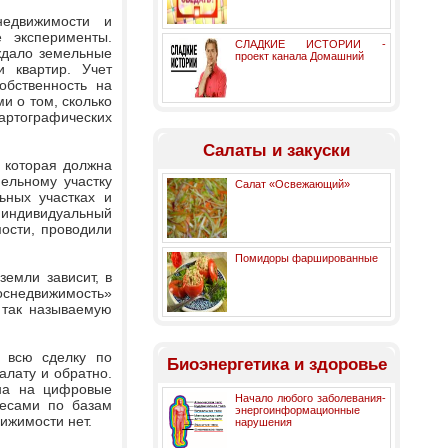
недвижимости и
 эксперименты.
СЛАДКИЕ ИСТОРИИ -
ждало земельные
проект канала Домашний
 квартир. Учет
обственность на
и о том, сколько
артографических
Салаты и закуски
 которая должна
ельному участку
Салат «Освежающий»
ных участках и
 индивидуальный
ости, проводили
Помидоры фаршированные
земли зависит, в
Роснедвижимость»
 так называемую
м всю сделку по
Биоэнергетика и здоровье
алату и обратно.
ена на цифровые
Начало любого заболевания-
ресами по базам
энергоинформационные
ижимости нет.
нарушения