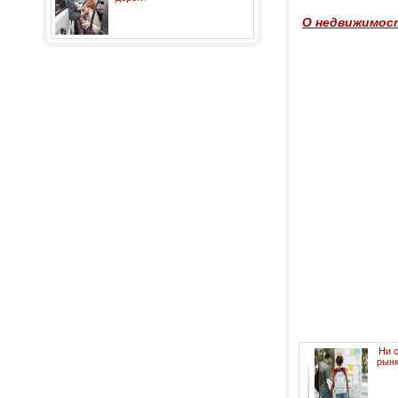
О недвижимост
Ни с
рынк