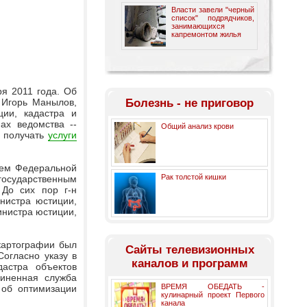
Власти завели "черный
список" подрядчиков,
занимающихся
капремонтом жилья
ря 2011 года. Об
 Игорь Манылов,
Болезнь - не приговор
ции, кадастра и
ах ведомства --
Общий анализ крови
 получать
услуги
лем Федеральной
Рак толстой кишки
государственным
 До сих пор г-н
нистра юстиции,
инистра юстиции,
картографии был
Cайты телевизионных
огласно указу в
каналов и программ
дастра объектов
диненная служба
ВРЕМЯ ОБЕДАТЬ -
 об оптимизации
кулинарный проект Первого
канала