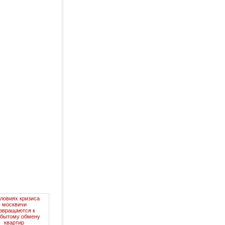
словиях кризиса
москвичи
звращаются к
абытому обмену
квартир