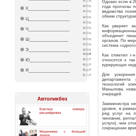
Однако если в 2
года прогнозы п
⚫
Х_________________
ведомства пони
обеим структура
⚫
Ц_________________
Как уверяет з
⚫
Ч_________________
информационных
объединит лишь
⚫
Ш________________
органов. По мер
система «одного 
⚫
Э_________________
Как отметил г-
⚫
Ю_________________
относятся к та
курирующих нед
⚫
Я_________________
Для ускорения
департамента 
технологий эле
Манылова, нова
очередей.
Автоликбез
Замминистра не
уровне, в рамка
Блатные номера-
расшифровка
ряд услуг на п
чиновник, регпал
услуги), чем от
сокращении вре
Мошенники с большой
дороги