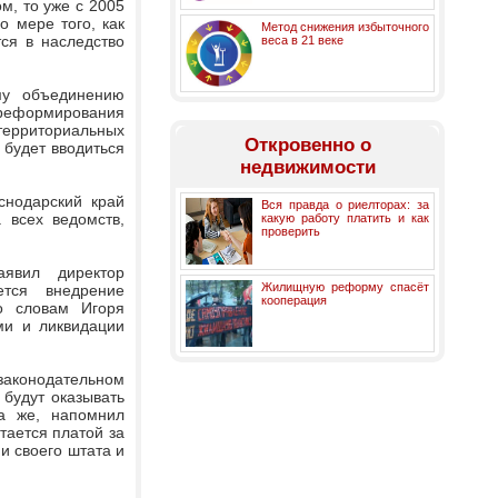
м, то уже с 2005
о мере того, как
Метод снижения избыточного
ся в наследство
веса в 21 веке
му объединению
 реформирования
территориальных
Откровенно о
 будет вводиться
недвижимости
снодарский край
Вся правда о риелторах: за
 всех ведомств,
какую работу платить и как
проверить
явил директор
Жилищную реформу спасёт
ется внедрение
кооперация
о словам Игоря
ми и ликвидации
законодательном
 будут оказывать
ка же, напомнил
тается платой за
и своего штата и