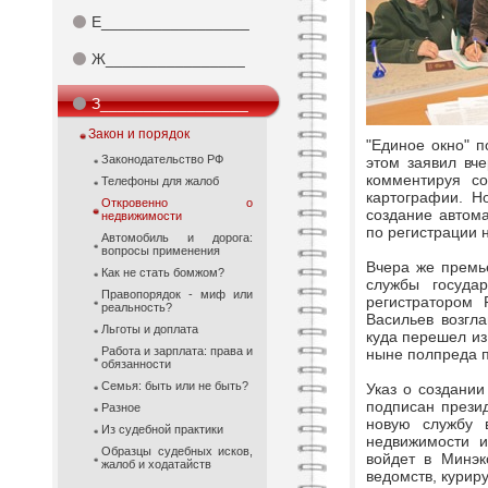
⚫
Е_________________
⚫
Ж________________
⚫
З_________________
Закон и порядок
"Единое окно" п
Законодательство РФ
этом заявил вч
комментируя со
Телефоны для жалоб
картографии. Н
Откровенно о
создание автом
недвижимости
по регистрации 
Автомобиль и дорога:
вопросы применения
Вчера же премь
Как не стать бомжом?
службы государ
Правопорядок - миф или
регистратором 
реальность?
Васильев возгл
Льготы и доплата
куда перешел из
Работа и зарплата: права и
ныне полпреда 
обязанности
Семья: быть или не быть?
Указ о создании
подписан прези
Разное
новую службу в
Из судебной практики
недвижимости и
Образцы судебных исков,
войдет в Минэк
жалоб и ходатайств
ведомств, кури