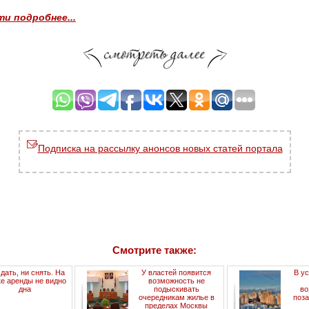
и подробнее...
Подписка на рассылку анонсов новых статей портала
Смотрите также:
дать, ни снять. На
У властей появится
В у
е аренды не видно
возможность не
дна
подыскивать
во
очередникам жилье в
поз
пределах Москвы