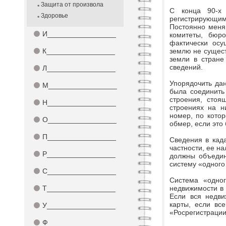
Защита от произвола
С конца 90-х 
Здоровье
регистрирующи
Постоянно меня
⚫
И_________________
комитеты, бюро
фактически осу
⚫
К_________________
землю не сущест
земли в стране
сведений.
⚫
Л_________________
Упорядочить да
⚫
М_________________
была соединить
строения, стоя
⚫
Н_________________
строениях на н
номер, по кото
⚫
О_________________
обмер, если это
⚫
П_________________
Сведения в када
частности, ее на
⚫
Р_________________
должны объедин
систему «одного
⚫
С_________________
Система «одног
⚫
Т_________________
недвижимости в 
Если вся недви
карты, если вс
⚫
У_________________
«Росрегистрации
⚫
Ф_________________