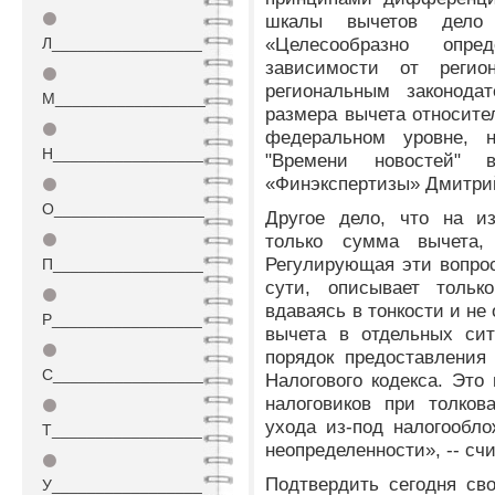
⚫
шкалы вычетов дело 
«Целесообразно опр
Л_________________
зависимости от регио
⚫
региональным законода
М_________________
размера вычета относите
⚫
федеральном уровне, н
Н_________________
"Времени новостей" 
«Финэкспертизы» Дмитри
⚫
О_________________
Другое дело, что на и
только сумма вычета,
⚫
Регулирующая эти вопрос
П_________________
сути, описывает тольк
⚫
вдаваясь в тонкости и не
Р_________________
вычета в отдельных сит
⚫
порядок предоставления
С_________________
Налогового кодекса. Это
налоговиков при толков
⚫
ухода из-под налогообл
Т_________________
неопределенности», -- с
⚫
Подтвердить сегодня сво
У_________________