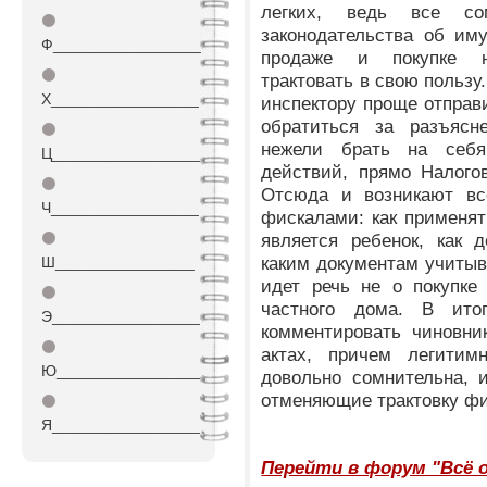
легких, ведь все со
⚫
законодательства об им
Ф_________________
продаже и покупке н
⚫
трактовать в свою пользу
Х_________________
инспектору проще отправи
обратиться за разъясн
⚫
нежели брать на себя
Ц_________________
действий, прямо Налого
⚫
Отсюда и возникают вс
Ч_________________
фискалами: как применят
⚫
является ребенок, как 
каким документам учитыв
Ш________________
идет речь не о покупке
⚫
частного дома. В ито
Э_________________
комментировать чиновни
⚫
актах, причем легитим
Ю_________________
довольно сомнительна, 
отменяющие трактовку фи
⚫
Я_________________
Перейти в форум "Всё 