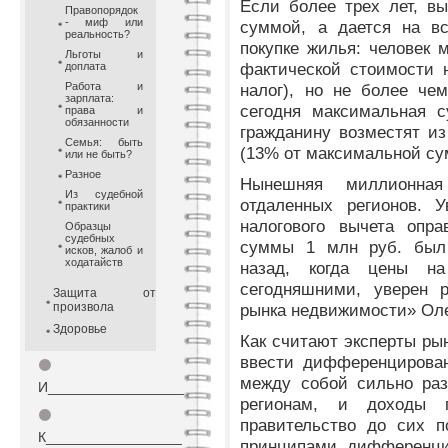
Если более трех лет, в
Правопорядок
- миф или
суммой, а дается на в
реальность?
покупке жилья: человек 
Льготы и
фактической стоимости 
доплата
Работа и
налог), но не более ч
зарплата:
сегодня максимальная с
права и
обязанности
гражданину возместят из
Семья: быть
(13% от максимальной су
или не быть?
Разное
Нынешняя миллионна
Из судебной
отдаленных регионов. 
практики
налогового вычета опра
Образцы
судебных
суммы 1 млн руб. был 
исков, жалоб и
ходатайств
назад, когда цены н
сегодняшними, уверен р
Защита от
произвола
рынка недвижимости» Оле
Здоровье
Как считают эксперты р
ввести дифференцирован
⚫
между собой сильно раз
И_________________
регионам, и доходы г
⚫
правительство до сих п
К_________________
принципами дифференци