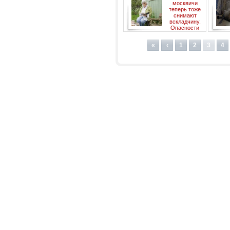
москвичи
теперь тоже
снимают
вскладчину.
Опасности
совместной
заним
аренды
«
‹
1
2
3
4