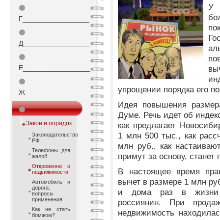
У 
⚫
бо
Г_________________
по
⚫
Го
Д_________________
ал
⚫
по
Е_________________
вы
ин
⚫
упрощении порядка его п
Ж________________
Идея повышения размера
⚫
Думе. Речь идет об индек
З_________________
Закон и порядок
как предлагает Новосиби
1 млн 500 тыс., как расс
Законодательство
РФ
млн руб., как настаиваю
Телефоны для
примут за основу, станет 
жалоб
Откровенно о
В настоящее время пра
недвижимости
вычет в размере 1 млн ру
Автомобиль и
дорога:
и дома раз в жизни 
вопросы
применения
россиянин. При прода
Как не стать
недвижимость находилас
бомжом?