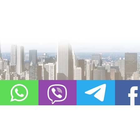
О проекте
Контакты
Copyright © 2011-2021, «
Город XXI века. Твоя записная книжка
». Все 
Использование материалов сайта в сети Интернет допустимо, пр
источник заимствования.
Обо всех замеченных нарушениях авторских прав на материалы, оп
info@gorod21veka.ru