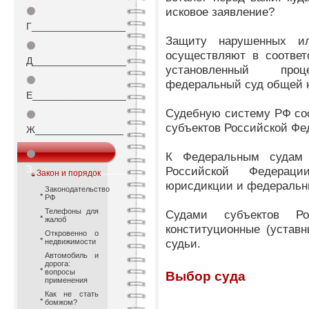
исковое заявление?
⚫
Г_________________
Защиту нарушенных ил
⚫
осуществляют в соответ
Д_________________
установленный проце
⚫
федеральный суд общей 
Е_________________
Судебную систему РФ со
⚫
субъектов Российской Фе
Ж________________
⚫
К Федеральным судам 
З_________________
Российской Федерац
Закон и порядок
юрисдикции и федеральн
Законодательство
РФ
Телефоны для
Судами субъектов Ро
жалоб
конституционные (устав
Откровенно о
судьи.
недвижимости
Автомобиль и
дорога:
вопросы
Выбор суда
применения
Как не стать
бомжом?