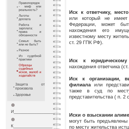
Правопорядок
- миф или
реальность?
Иск к ответчику, место
Льготы и
или который не имеет
доплата
Федерации, может бы
Работа и
зарплата:
нахождения его имущ
права и
обязанности
известному месту житель
Семья: быть
ст. 29 ГПК РФ).
или не быть?
Разное
Из судебной
практики
Иск к юридическом
Образцы
нахождения ответчика (ст.
судебных
исков, жалоб и
ходатайств
Иск к организации, 
филиала
или представ
Защита от
произвола
также в суд по мест
Здоровье
представительства ( п. 2 
⚫
И_________________
Иски о взыскании алиме
⚫
могут быть предъявлены 
К_________________
по месту жительства истца