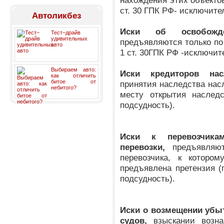
нахождения этих объектов
ст. 30 ГПК РФ- исключите
Автоликбез
Иски об освобожд
Тест–драйв
удивительных
предъявляются только по
авто
1 ст. 30ГПК РФ -исключит
Выбираем авто:
Иски кредиторов насл
как отличить
битое от
принятия наследства нас
небитого?
месту открытия наследс
подсудность).
Иски к перевозчика
перевозки,
предъявляю
перевозчика, к которо
предъявлена претензия (
подсудность).
Иски о возмещении убы
судов,
взыскании возна