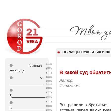
ОБРАЗЦЫ СУДЕБНЫХ ИСКО
⚫
Главная
страница
В какой суд обратит
⚫
А
Автор:
_________________
Источник:
⚫
Б_________________
⚫
Вы решили обратиться 
В_________________
встанет перед вами: куд