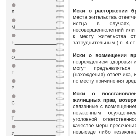
⚫
Иски о расторжении б
Л_________________
места жительства ответчи
⚫
истца в случаях,
М_________________
несовершеннолетний или 
⚫
к месту жительства от
затруднительным ( п. 4 ст
Н_________________
⚫
Иски о возмещении вр
О_________________
повреждением здоровья и
⚫
могут предъявляться
П_________________
(нахождения) ответчика, 
по месту причинения вреда
⚫
Р_________________
Иски о восстановле
⚫
жилищных прав, возвра
С_________________
связанные с возмещение
⚫
незаконным осуждени
Т_________________
уголовной ответственн
качестве меры пресечения
⚫
невыезде либо незаконн
У_________________