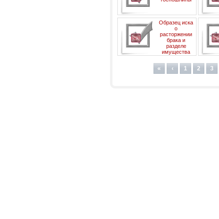
собст
Образец иска
о
расторжении
брака и
разделе
имущества
«
‹
1
2
3