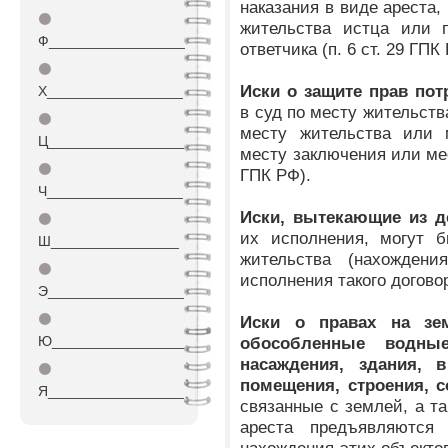
наказания в виде ареста,
⚫
жительства истца или п
Ф_________________
ответчика (п. 6 ст. 29 ГПК
⚫
Иски о защите прав по
Х_________________
в суд по месту жительств
⚫
месту жительства или 
Ц_________________
месту заключения или мес
⚫
ГПК РФ).
Ч_________________
Иски, вытекающие из д
⚫
их исполнения, могут 
Ш________________
жительства (нахождени
⚫
исполнения такого договор
Э_________________
⚫
Иски о правах на зем
Ю_________________
обособленные водные
насаждения, здания,
⚫
помещения, строения, 
Я_________________
связанные с землей, а т
ареста предъявляются