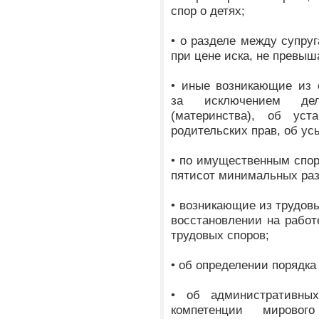
спор о детях;
• о разделе между супру
при цене иска, не превы
• иные возникающие из 
за исключением де
(материнства), об уст
родительских прав, об ус
• по имущественным спо
пятисот минимальных раз
• возникающие из трудов
восстановлении на работ
трудовых споров;
• об определении порядк
• об административных
компетенции мировог