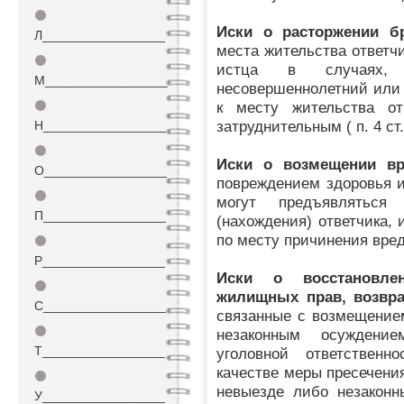
⚫
Иски о расторжении б
Л_________________
места жительства ответчи
⚫
истца в случаях,
М_________________
несовершеннолетний или 
⚫
к месту жительства от
затруднительным ( п. 4 ст
Н_________________
⚫
Иски о возмещении вр
О_________________
повреждением здоровья и
⚫
могут предъявляться
П_________________
(нахождения) ответчика, 
по месту причинения вреда
⚫
Р_________________
Иски о восстановле
⚫
жилищных прав, возвра
С_________________
связанные с возмещение
⚫
незаконным осуждени
Т_________________
уголовной ответственн
качестве меры пресечения
⚫
невыезде либо незаконн
У_________________