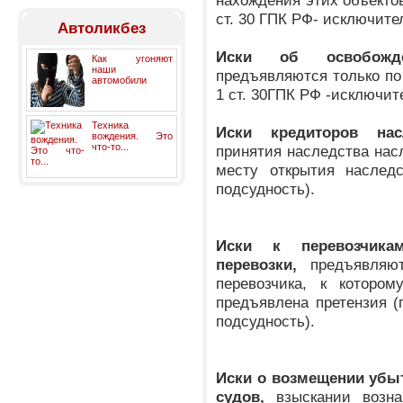
нахождения этих объектов
ст. 30 ГПК РФ- исключите
Автоликбез
Иски об освобожд
Как угоняют
наши
предъявляются только по
автомобили
1 ст. 30ГПК РФ -исключит
Техника
Иски кредиторов насл
вождения. Это
что-то...
принятия наследства нас
месту открытия наследс
подсудность).
Иски к перевозчика
перевозки,
предъявляю
перевозчика, к которо
предъявлена претензия (
подсудность).
Иски о возмещении убы
судов,
взыскании возна