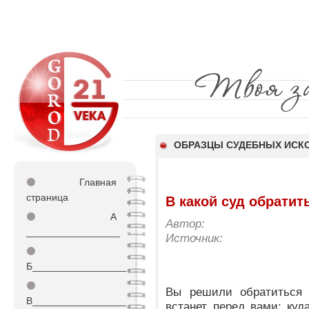
ОБРАЗЦЫ СУДЕБНЫХ ИСКО
⚫
Главная
страница
В какой суд обратит
⚫
А
Автор:
_________________
Источник:
⚫
Б_________________
⚫
Вы решили обратиться 
В_________________
встанет перед вами: куд