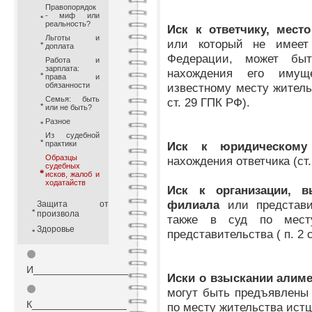
Правопорядок
- миф или
реальность?
Иск к ответчику, место
Льготы и
или который не имеет
доплата
Федерации, может бы
Работа и
зарплата:
нахождения его имущ
права и
обязанности
известному месту житель
Семья: быть
ст. 29 ГПК РФ).
или не быть?
Разное
Из судебной
практики
Иск к юридическом
Образцы
нахождения ответчика (ст.
судебных
исков, жалоб и
ходатайств
Иск к организации, 
филиала
или представ
Защита от
произвола
также в суд по мест
Здоровье
представительства ( п. 2 
⚫
И_________________
Иски о взыскании алиме
⚫
могут быть предъявлены 
К_________________
по месту жительства истца