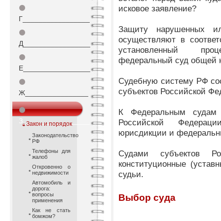
исковое заявление?
⚫
Г_________________
Защиту нарушенных ил
⚫
осуществляют в соответ
Д_________________
установленный проце
⚫
федеральный суд общей 
Е_________________
Судебную систему РФ со
⚫
субъектов Российской Фе
Ж________________
⚫
К Федеральным судам 
З_________________
Российской Федерац
Закон и порядок
юрисдикции и федеральн
Законодательство
РФ
Телефоны для
Судами субъектов Ро
жалоб
конституционные (устав
Откровенно о
судьи.
недвижимости
Автомобиль и
дорога:
вопросы
Выбор суда
применения
Как не стать
бомжом?