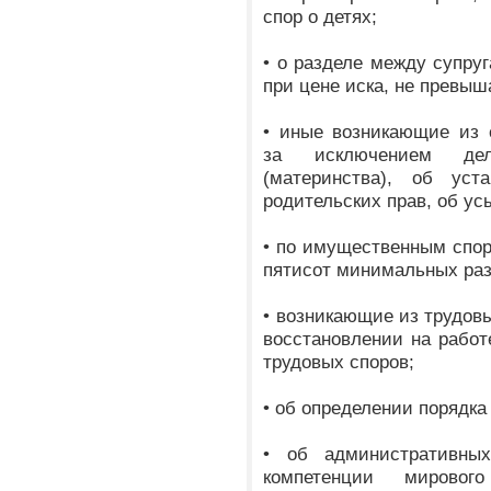
спор о детях;
• о разделе между супру
при цене иска, не превы
• иные возникающие из 
за исключением де
(материнства), об уст
родительских прав, об ус
• по имущественным спо
пятисот минимальных раз
• возникающие из трудов
восстановлении на работ
трудовых споров;
• об определении порядк
• об административных
компетенции мировог