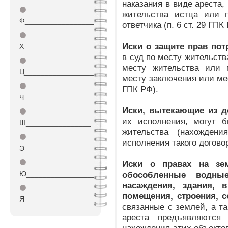
наказания в виде ареста,
⚫
жительства истца или п
Ф_________________
ответчика (п. 6 ст. 29 ГПК
⚫
Иски о защите прав по
Х_________________
в суд по месту жительств
⚫
месту жительства или 
Ц_________________
месту заключения или мес
⚫
ГПК РФ).
Ч_________________
Иски, вытекающие из д
⚫
их исполнения, могут 
Ш________________
жительства (нахождени
⚫
исполнения такого договор
Э_________________
⚫
Иски о правах на зем
Ю_________________
обособленные водные
насаждения, здания,
⚫
помещения, строения, 
Я_________________
связанные с землей, а т
ареста предъявляются