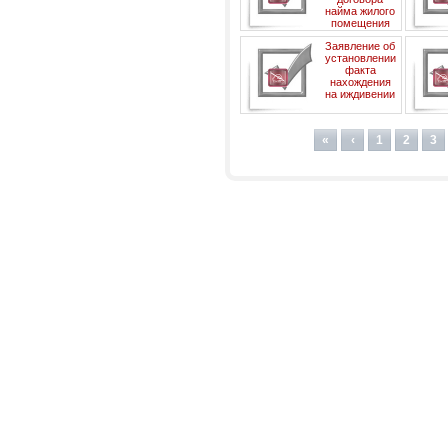
найма жилого
помещения
собст
Заявление об
установлении
факта
нахождения
на иждивении
«
‹
1
2
3