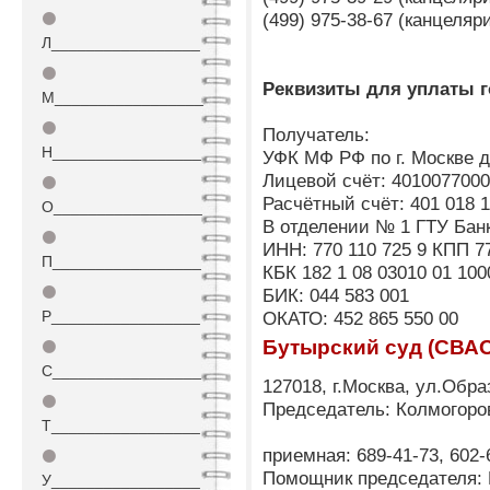
(499) 975-38-67 (канцеля
⚫
Л_________________
⚫
Реквизиты для уплаты 
М_________________
⚫
Получатель:
Н_________________
УФК МФ РФ по г. Москве 
Лицевой счёт: 401007700
⚫
Расчётный счёт: 401 018 1
О_________________
В отделении № 1 ГТУ Банк
⚫
ИНН: 770 110 725 9 КПП 77
П_________________
КБК 182 1 08 03010 01 100
⚫
БИК: 044 583 001
Р_________________
ОКАТО: 452 865 550 00
Бутырский суд (СВА
⚫
С_________________
127018, г.Москва, ул.Обра
⚫
Председатель: Колмогор
Т_________________
приемная: 689-41-73, 602-
⚫
Помощник председателя: 
У_________________