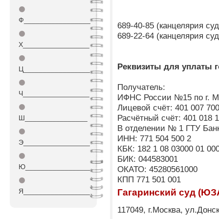
⚫
Ф_________________
689-40-85 (канцелярия су
⚫
689-22-64 (канцелярия су
Х_________________
⚫
Реквизиты для уплаты 
Ц_________________
⚫
Получатель:
Ч_________________
ИФНС России №15 по г. М
Лицевой счёт: 401 007 700
⚫
Расчётный счёт: 401 018 1
Ш________________
В отделении № 1 ГТУ Банк
⚫
ИНН: 771 504 500 2
Э_________________
КБК: 182 1 08 03000 01 00
⚫
БИК: 044583001
Ю_________________
ОКАТО: 45280561000
КПП 771 501 001
⚫
Я_________________
Гагаринский суд (ЮЗ
117049, г.Москва, ул.Донск