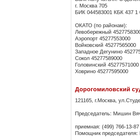
г. Москва 705
БИК 044583001 КБК 437 1 
ОКАТО (по районам):
Левобережный 452775830
Аэропорт 45277553000
Войковский 45277565000
Западное Дегунино 45277
Сокол 45277589000
Головинский 45277571000
Ховрино 45277595000
Дорогомиловский су
121165, г.Москва, ул.Студ
Председатель: Мишин Вя
приемная: (499) 766-13-87
Помощник председателя: 