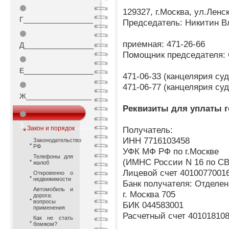
⚫
129327, г.Москва, ул.Ленск
Г_________________
Председатель: Никитин 
⚫
приемная: 471-26-66
Д_________________
Помощник председателя:
⚫
Е_________________
471-06-33 (канцелярия су
⚫
471-06-77 (канцелярия су
Ж________________
Реквизиты для уплаты 
⚫
З_________________
Закон и порядок
Получатель:
ИНН 7716103458
Законодательство
РФ
УФК МФ РФ по г.Москве
Телефоны для
(ИМНС России N 16 по CВ
жалоб
Лицевой счет 4010077001
Откровенно о
недвижимости
Банк получателя: Отделен
Автомобиль и
г. Москва 705
дорога:
вопросы
БИК 044583001
применения
Расчетный счет 40101810
Как не стать
бомжом?