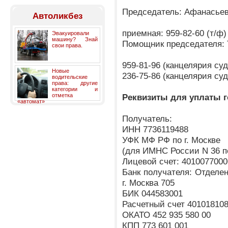
Председатель: Афанасье
Автоликбез
приемная: 959-82-60 (т/ф)
Эвакуировали
машину? Знай
Помощник председателя: 
свои права.
959-81-96 (канцелярия су
Новые
236-75-86 (канцелярия су
водительские
права: другие
категории и
отметка
Реквизиты для уплаты 
«автомат»
Получатель:
ИНН 7736119488
УФК МФ РФ по г. Москве
(для ИМНС России N 36 п
Лицевой счет: 4010077000
Банк получателя: Отделен
г. Москва 705
БИК 044583001
Расчетный счет 40101810
ОКАТО 452 935 580 00
КПП 773 601 001