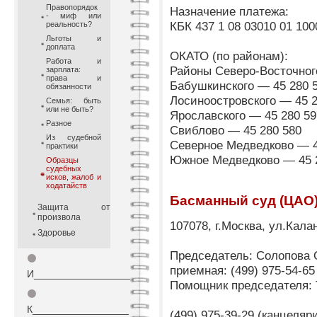
Правопорядок
Назначение платежа:
- миф или
КБК 437 1 08 03010 01 100
реальность?
Льготы и
доплата
ОКАТО (по районам):
Работа и
Районы Северо-Восточного
зарплата:
права и
Бабушкинского — 45 280 
обязанности
Лосиноостровского — 45 2
Семья: быть
или не быть?
Ярославского — 45 280 59
Разное
Свиблово — 45 280 580
Из судебной
Северное Медведково — 4
практики
Южное Медведково — 45 
Образцы
судебных
исков, жалоб и
ходатайств
Басманный суд (ЦАО
Защита от
произвола
107078, г.Москва, ул.Кала
Здоровье
Председатель: Солопова 
⚫
приемная: (499) 975-54-65
И_________________
Помощник председателя: 
⚫
К_________________
(499) 975-39-29 (канцеля