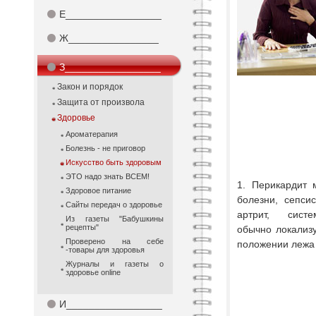
⚫
Е_________________
⚫
Ж________________
⚫
З_________________
Закон и порядок
Защита от произвола
Здоровье
Ароматерапия
Болезнь - не приговор
Искусство быть здоровым
ЭТО надо знать ВСЕМ!
1. Перикардит 
Здоровое питание
болезни, сепс
Сайты передач о здоровье
артрит, систе
Из газеты "Бабушкины
рецепты"
обычно ло­кализ
Проверено на себе
положении лежа 
-товары для здоровья
Журналы и газеты о
здоровье online
⚫
И_________________