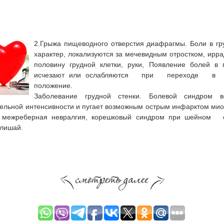
2.Грыжа пищеводного отверстия диафрагмы. Боли в гру
характер, локализуются за мечевидным от­ростком, ирр
половину грудной клетки, руки, Появление болей в
исчезают или ос­лабляются при переходе в
положение.
Заболевание грудной стенки. Болевой синдром воз
тельной интенсивности и пугает возможным острым инфарктом ми
о межреберная невралгия, корешковый синдром при шейном 
лишай.