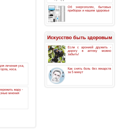
Об энергополях, бытовых
приборах и нашем здоровье
Искусство быть здоровым
Если с аронией дружить -
дорогу в аптеку можно
забыть!
для лечения уха,
Как снять боль без лекарств
горла, носа.
за 5 минут
пережить жару -
азные мнения