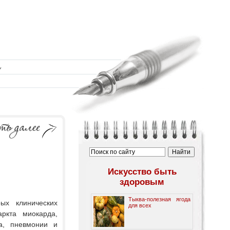
Искусство быть
здоровым
Тыква-полезная ягода
х кли­нических
для всех
аркта миокарда,
та, пневмонии и