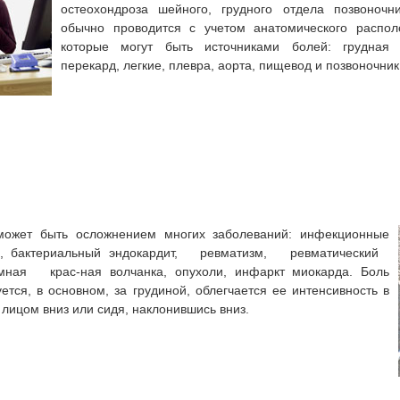
остеохондроза шейного, грудного отдела позвоночни
обычно проводится с уче­том анатомического распол
которые могут быть источниками болей: грудная к
перекард, легкие, плевра, аорта, пищевод и позвоночник
может быть осложнением многих заболе­ваний: инфекционные
ис, бактериальный эндо­кардит, ревматизм, ревматический
мная крас-ная волчанка, опухоли, инфаркт миокарда. Боль
уется, в основном, за грудиной, облегчается ее интен­сивность в
лицом вниз или сидя, наклонив­шись вниз.