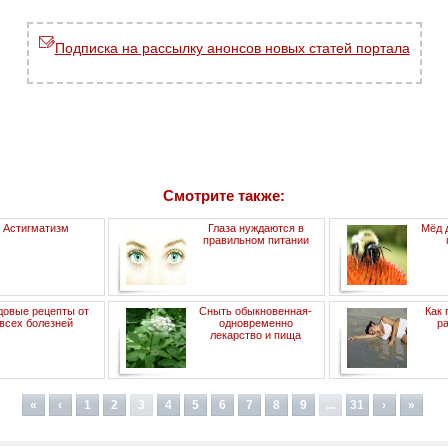
Подписка на рассылку анонсов новых статей портала
Смотрите также:
Астигматизм
Глаза нуждаются в
Мёд 
правильном питании
овые рецепты от
Сныть обыкновенная-
Как 
всех болезней
одновременно
р
лекарство и пища
«
‹
1
2
3
4
5
6
7
8
9
...
31
›
»