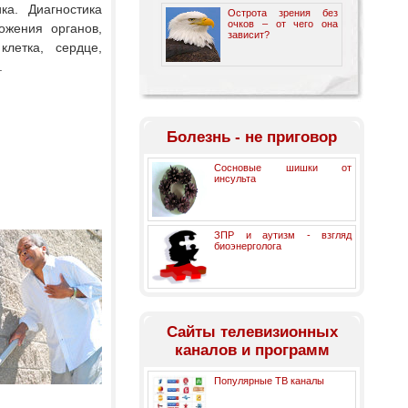
ка. Диагностика
Острота зрения без
очков – от чего она
ожения органов,
зависит?
летка, сердце,
.
Болезнь - не приговор
Сосновые шишки от
инсульта
ЗПР и аутизм - взгляд
биоэнерголога
Cайты телевизионных
каналов и программ
Популярные ТВ каналы