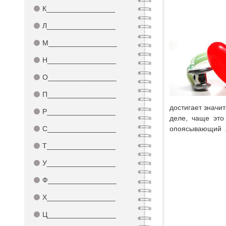
⚫
К_________________
⚫
Л_________________
⚫
М_________________
⚫
Н_________________
⚫
О_________________
⚫
П_________________
достигает значи
⚫
Р_________________
деле, чаще эт
⚫
С_________________
опоясывающий 
⚫
Т_________________
⚫
У_________________
⚫
Ф_________________
⚫
Х_________________
⚫
Ц_________________