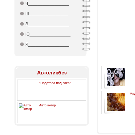
⚫
Ч_________________
⚫
Ш________________
⚫
Э_________________
⚫
Ю_________________
⚫
Я_________________
Автоликбез
"Подстава под лоха"
Мед
Авто юмор