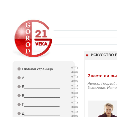
ИСКУССТВО 
⚫
Главная страница
Знаете ли вы
⚫
А _________________
Автор: Георгий 
⚫
Б_________________
Источник: Исто
⚫
В_________________
⚫
Г_________________
⚫
Д_________________