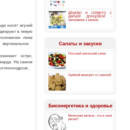
ДЁШЕВО И СЕРДИТО С
ДАРЬЕЙ ДОНЦОВОЙ -
программа 1 канала
­ди носят жгучий
адиируют в левую
 положении лежа
Салаты и закуски
 вертикальное
Постный греческий салат
ни­кает остро,
окарда. На самом
остеохондрозе,
Грибной винегрет со свеклой
Биоэнергетика и здоровье
Молочная железа - кто в зоне
риска?