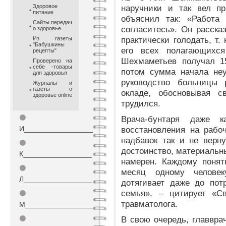
Здоровое
наручники и так вел пр
питание
объяснил так: «Работа
Сайты передач
согласитесь». Он расска
о здоровье
практически голодать, т.
Из газеты
"Бабушкины
его всех полагающихс
рецепты"
Шехмаметьев получал 15
Проверено на
себе -товары
потом сумма начала неу
для здоровья
руководство больницы
Журналы и
газеты о
окладе, обосновывая 
здоровье online
трудился.
⚫
Врача-бунтаря даже 
И_________________
восстановления на рабо
надбавок так и не верн
⚫
достоинство, материальны
К_________________
намерен. Каждому понят
⚫
месяц одному челове
Л_________________
дотягивает даже до пот
семья», – цитирует «Св
⚫
травматолога.
М_________________
⚫
В свою очередь, главвра