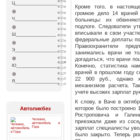
Ц_________________
Кроме того, в настоящ
⚫
громкое дело 14 врачей
Ч_________________
больницы: их обвиняю
подлоге. Следователи утв
⚫
вписывали в свои участ
Ш________________
федеральные доплаты по
⚫
Правоохранители пре
Э_________________
занимались врачи не то
⚫
догадаться, что врачи по
Конечно, статистика на
Ю_________________
врачей в прошлом году с
⚫
22 900 руб., однако х
Я_________________
механизмов расчета. Та
учете высоких зарплат р
К слову, в Ваче в октяб
которое было построено 
Автоликбез
Ростроповича и Гали
Человек,
приезжали даже из сосе
автомобиль и
Гора
зарплат специалисты увол
было закрыто. Теперь ро