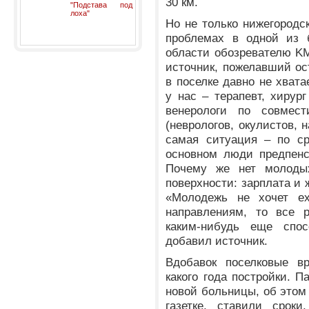
30 км.
"Подстава под
лоха"
Но не только нижегородс
проблемах в одной из б
области обозревателю K
источник, пожелавший ос
в поселке давно не хвата
у нас – терапевт, хирур
венерологи по совмест
(неврологов, окулистов, 
самая ситуация – по ср
основном люди предпенси
Почему же нет молоды
поверхности: зарплата и 
«Молодежь не хочет е
направлениям, то все 
каким-нибудь еще спос
добавил источник.
Вдобавок поселковые в
какого года постройки. П
новой больницы, об этом
газетке, ставили сроки