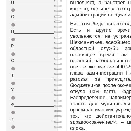
выполняет, а работает н
Н_________________
конечно, больше всего ст
⚫
администрации специалис
О_________________
На этом беды нижегород
⚫
Есть и другие врачи
П_________________
увольняются, не устраи
⚫
Шехмаметьев, всеобщего 
Р_________________
областной службы за
настоящее время там
⚫
вакансий, на большинств
С_________________
все те же жалкие 4900-
⚫
глава администрации Н
Т_________________
ратовал за принудите
⚫
бюджетников после оконч
У_________________
откуда нам взять кад
Распределение, наприме
⚫
только для муниципальн
Ф_________________
профилактических учрежд
⚫
тех, кто действитель
Х_________________
здравоохранением», – ц
⚫
слова.