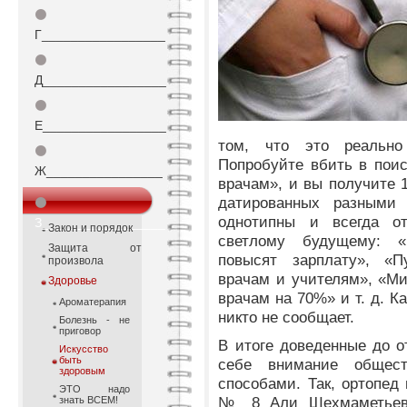
⚫
Г_________________
⚫
Д_________________
⚫
Е_________________
том, что это реально
⚫
Попробуйте вбить в пои
Ж________________
врачам», и вы получите 1
датированных разными
⚫
однотипны и всегда от
З_________________
Закон и порядок
светлому будущему: «
Защита от
повысят зарплату», «П
произвола
врачам и учителям», «М
Здоровье
врачам на 70%» и т. д. К
Ароматерапия
никто не сообщает.
Болезнь - не
приговор
В итоге доведенные до о
Искусство
быть
себе внимание общест
здоровым
способами. Так, ортопед
ЭТО надо
№ 8 Али Шехмаметьев 
знать ВСЕМ!