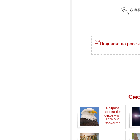
Подписка на рассы
Смо
Острота
зрения без
очков – от
чего она
зависит?