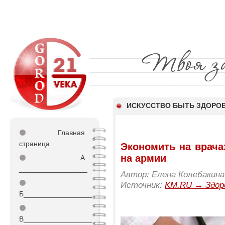
ИСКУССТВО БЫТЬ ЗДОР
⚫
Главная
страница
Экономить на врача
на армии
⚫
А
_________________
Автор: Елена Колебакина
⚫
Источник:
KM.RU → Здор
Б_________________
⚫
В_________________