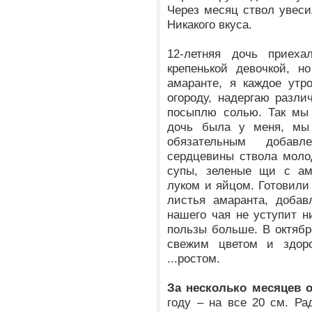
Через месяц ствол увеси
Никакого вкуса.
12-летняя дочь приех
крепенькой девочкой, н
амаранте, я каждое утр
огороду, надергаю разли
посыплю солью. Так мы 
дочь была у меня, мы 
обязательным добав
сердцевины ствола моло
супы, зеленые щи с ам
луком и яйцом. Готовили
листья амаранта, доба
нашего чая не уступит н
пользы больше. В октябр
свежим цветом и здор
...ростом.
За несколько месяцев 
году – на все 20 см. Ра