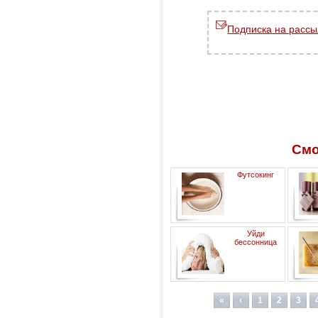
Подписка на рассы
Смо
Футсокинг
Уйди
бессонница
«
‹
1
2
3