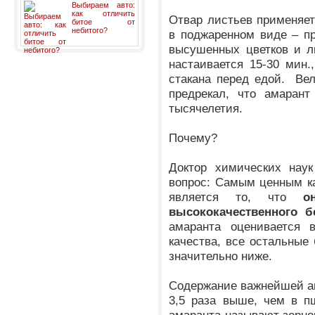
Выбираем авто:
как отличить
Отвар листьев применяет
битое от
небитого?
в поджаренном виде – пр
высушенных цветков и л
настаивается 15-30 мин.
стакана перед едой. Ве
предрекал, что амарант
тысячелетия.
Почему?
Доктор химических наук
вопрос: Самым ценным к
является то, что
о
высококачественного б
амаранта оценивается 
качества, все остальные
значительно ниже.
Содержание важнейшей ам
3,5 раза выше, чем в п