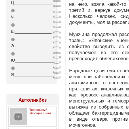
Ц_________________
на него, взяла какой-то
третий и, вернув докум
⚫
Несколько человек, сид
Ч_________________
документы, молча рассел
⚫
Ш________________
Мужчина продолжал расс
⚫
травы: «Японские учен
Э_________________
свойство выводить из о
получаемое из его се
⚫
превосходит облепиховое
Ю_________________
⚫
Народные целители сове
Я_________________
меню при заболеваниях п
авитаминозе, в послеоп
при колитах, кишечных ко
как кровоостанавливаю
Автоликбез
менструальных и геморр
вытяжка из собранных в
Терпеливый
обладает бактерицидным
уборщик снега
в виде отвара против
мочегонное.