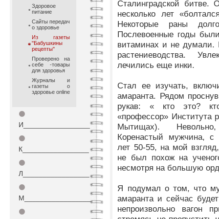
Сталинградской битве. 
Здоровое
питание
несколько лет «болталс
Сайты передач
Некоторые раны долго
о здоровье
Послевоенные годы были
Из газеты
витаминах и не думали.
"Бабушкины
рецепты"
растениеводства. Ув
Проверено на
лечились еще инки.
себе -товары
для здоровья
Журналы и
Стал ее изучать, включ
газеты о
здоровье online
амаранта. Рядом
просну
рукав: « кто это? кт
⚫
«профессор» Института р
И_________________
Мытищах). Невольно,
Коренастый мужчина, с 
⚫
лет 50-55, на мой взгляд
К_________________
не был похож на ученог
⚫
несмотря на большую орд
Л_________________
⚫
Я подумал о том, что м
амаранта и сейчас будет
М_________________
непроизвольно вагон пр
⚫