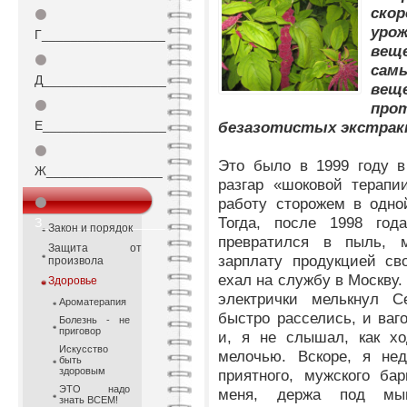
ск
⚫
уро
Г_________________
вещ
⚫
сам
Д_________________
вещ
⚫
про
Е_________________
безазотистых экстрак
⚫
Это было в 1999 году в
Ж________________
разгар «шоковой терапи
работу сторожем в одно
⚫
Тогда, после 1998 год
З_________________
Закон и порядок
превратился в пыль, м
Защита от
зарплату продукцией св
произвола
ехал на службу в Москву.
Здоровье
электрички мелькнул
Ароматерапия
быстро расселись, и ваг
Болезнь - не
приговор
и, я не слышал, как хо
Искусство
мелочью. Вскоре, я нед
быть
здоровым
приятного, мужского ба
ЭТО надо
меня, держа под мыш
знать ВСЕМ!