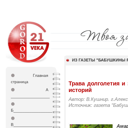
ИЗ ГАЗЕТЫ "БАБУШКИНЫ 
⚫
Главная
страница
Трава долголетия и
историй
⚫
А
_________________
Автор: В.Кушнир. г.Алек
⚫
Источник: газета "Бабу
Б_________________
⚫
В_________________
Ама