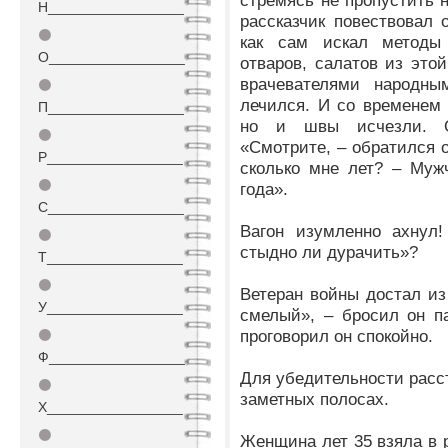
стремясь не пропустить 
Н_________________
рассказчик повествовал 
⚫
как сам искал методы 
О_________________
отваров, салатов из это
врачевателями народны
⚫
лечился. И со временем 
П_________________
но и швы исчезли. О
⚫
«Смотрите, – обратился о
Р_________________
сколько мне лет? – Муж
⚫
года».
С_________________
Вагон изумленно ахнул!
⚫
стыдно ли дурачить»?
Т_________________
⚫
Ветеран войны достал из 
У_________________
смелый», – бросил он п
проговорил он спокойно.
⚫
Ф_________________
Для убедительности расст
⚫
заметных полосах.
Х_________________
⚫
Женщина лет 35 взяла в р