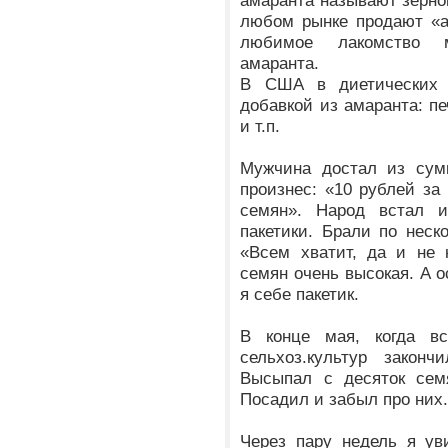
амаранта называют зерно
любом рынке продают «а
любимое лакомство м
амаранта.
В США в диетических 
добавкой из амаранта: п
и т.п.
Мужчина достал из сумк
произнес:
«10 рублей за 
семян». Народ встал и
пакетики. Брали по неск
«Всем хватит, да и не 
семян очень высокая. А о
я себе пакетик.
В конце мая, когда в
сельхоз.культур закон
Высыпал с десяток семя
Посадил и забыл про них
Через пару недель я ув